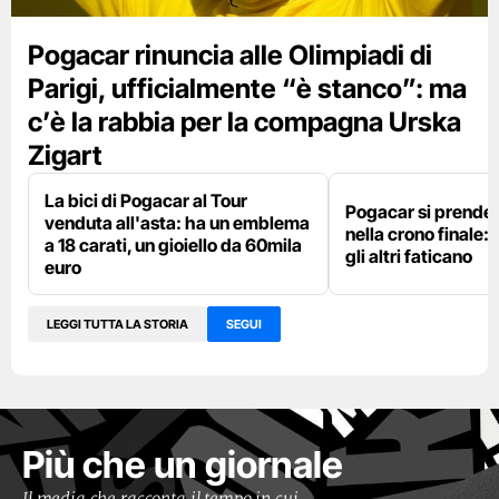
Pogacar rinuncia alle Olimpiadi di
Parigi, ufficialmente “è stanco”: ma
c’è la rabbia per la compagna Urska
Zigart
La bici di Pogacar al Tour
Pogacar si prende g
venduta all'asta: ha un emblema
nella crono finale: 
a 18 carati, un gioiello da 60mila
gli altri faticano
euro
LEGGI TUTTA LA STORIA
SEGUI
Più che un giornale
Il media che racconta il tempo in cui