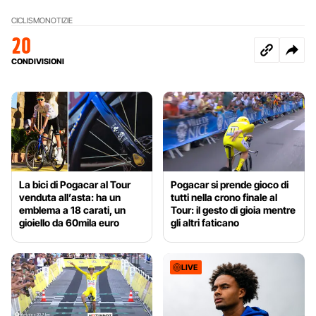
CICLISMO
NOTIZIE
20
CONDIVISIONI
La bici di Pogacar al Tour
Pogacar si prende gioco di
venduta all’asta: ha un
tutti nella crono finale al
emblema a 18 carati, un
Tour: il gesto di gioia mentre
gioiello da 60mila euro
gli altri faticano
LIVE