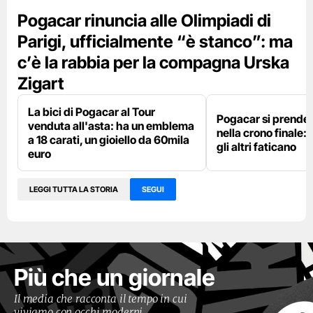
Pogacar rinuncia alle Olimpiadi di
Parigi, ufficialmente “è stanco”: ma
c’è la rabbia per la compagna Urska
Zigart
La bici di Pogacar al Tour
Pogacar si prende g
venduta all'asta: ha un emblema
nella crono finale: 
a 18 carati, un gioiello da 60mila
gli altri faticano
euro
LEGGI TUTTA LA STORIA
SEGUI
Più che un giornale
Il media che racconta il tempo in cui
viviamo con occhi moderni