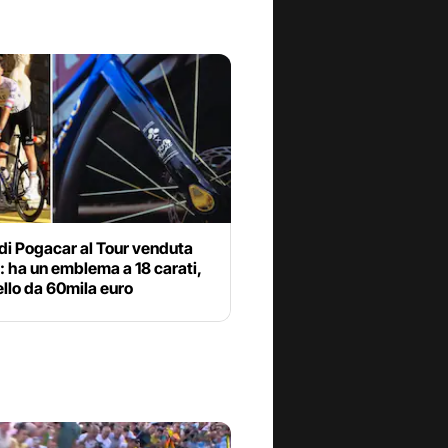
 di Pogacar al Tour venduta
a: ha un emblema a 18 carati,
ello da 60mila euro