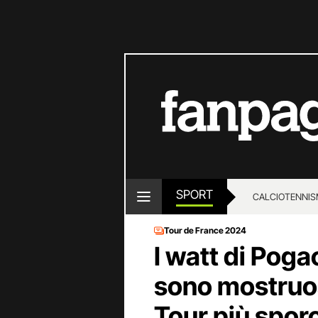
SPORT
CALCIO
TENNIS
Tour de France 2024
I watt di Pogac
sono mostruosi
Tour più spor