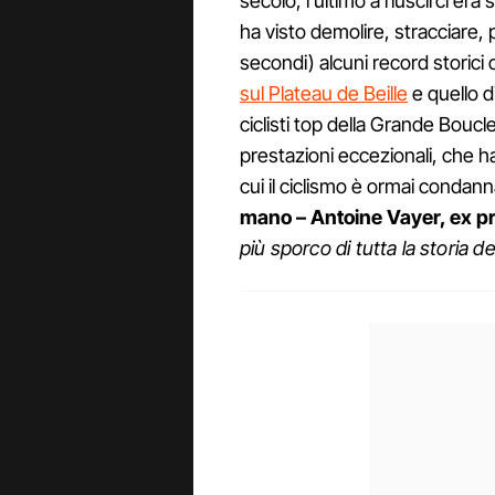
secolo, l'ultimo a riuscirci er
ha visto demolire, stracciare, 
secondi) alcuni record storici 
sul Plateau de Beille
e quello di
ciclisti top della Grande Bou
prestazioni eccezionali, che 
cui il ciclismo è ormai condan
mano – Antoine Vayer, ex pr
più sporco di tutta la storia de