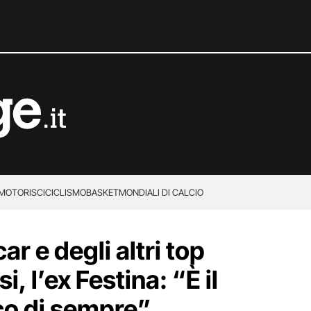
MOTORI
SCI
CICLISMO
BASKET
MONDIALI DI CALCIO
ar e degli altri top
, l’ex Festina: “È il
co di sempre”