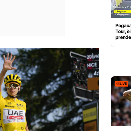
Pogacar
Tour, è 
prende 
LIVE