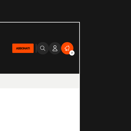
ABBONATI
2