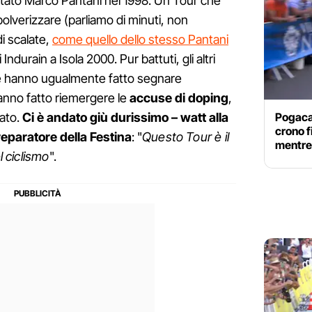
a stato Marco Pantani nel 1998. Un Tour che
polverizzare (parliamo di minuti, non
di scalate,
come quello dello stesso Pantani
 Indurain a Isola 2000. Pur battuti, gli altri
cle hanno ugualmente fatto segnare
hanno fatto riemergere le
accuse di doping
,
Pogacar
nato.
Ci è andato giù durissimo – watt alla
crono fi
eparatore della Festina
: "
Questo Tour è il
mentre 
l ciclismo
".