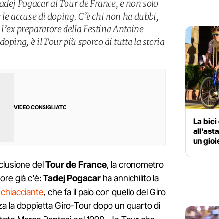
adej Pogacar al Tour de France, e non solo
e le accuse di doping. C’è chi non ha dubbi,
 l’ex preparatore della Festina Antoine
oping, è il Tour più sporco di tutta la storia
VIDEO CONSIGLIATO
La bici
all’ast
un gioi
clusione del
Tour de France
, la cronometro
ore già c'è:
Tadej Pogacar
ha annichilito la
schiacciante
, che fa il paio con quello del Giro
azza la doppietta Giro-Tour dopo un quarto di