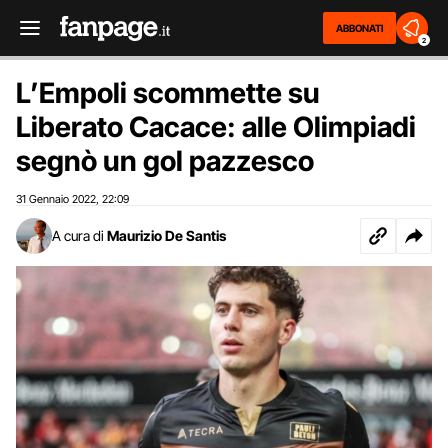
ABBONATI
2
L’Empoli scommette su
Liberato Cacace: alle Olimpiadi
segnò un gol pazzesco
31 Gennaio 2022
22:09
,
A cura di
Maurizio De Santis