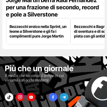
Jorge Martin beffa Raul Fernandez
per una frazione di secondo, record
e pole a Silverstone
Bezzecchi eroico nella Sprint, un
Bezzecchi e Bagna
leone a Silverstone e gli fa i
di sventura e di so
complimenti pure Jorge Martin
pista con gli antidol
Più che un giornale
Il media che racconta il tempo in cui
viviamo con occhi moderni