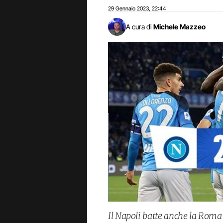
29 Gennaio 2023
22:44
,
A cura di
Michele Mazzeo
Il Napoli batte anche la Roma e