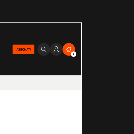
ABBONATI
2