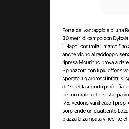
Forte del vantaggio e di una R
30 metri di campo con Dybala e
il Napoli controlla il match fin
anche vicino al raddoppio senza
ripresa Mourinho prova a dare
Spinazzola con il più offensiv
sperato. I giallorossi infatti 
di Meret lasciando però il fian
per un match che si stappa im
'75, vedono vanificato il propr
sorprende un disattento Lozan
piazza la zampata vincente che 