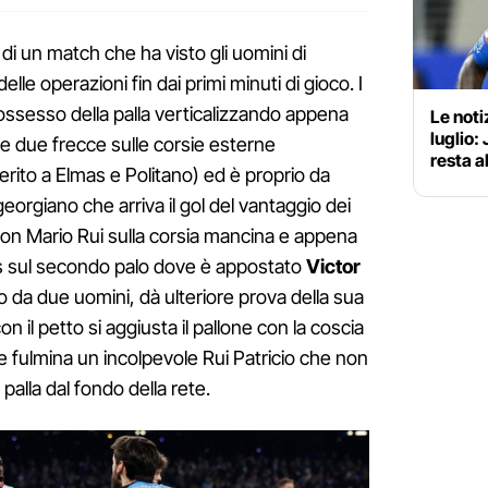
 di un match che ha visto gli uomini di
lle operazioni fin dai primi minuti di gioco. I
possesso della palla verticalizzando appena
Le noti
luglio:
elle due frecce sulle corsie esterne
resta a
rito a Elmas e Politano) ed è proprio da
eorgiano che arriva il gol del vantaggio dei
 con Mario Rui sulla corsia mancina e appena
ss sul secondo palo dove è appostato
Victor
to da due uomini, dà ulteriore prova della sua
 il petto si aggiusta il pallone con la coscia
 fulmina un incolpevole Rui Patricio che non
 palla dal fondo della rete.