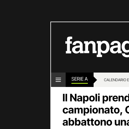
SERIE A
CALENDARIO E
Il Napoli pren
campionato, 
abbattono un