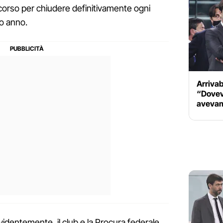
icorso per chiudere definitivamente ogni
mo anno.
Arrivab
“Dovevo
avevam
identemente, il club e la Procura federale