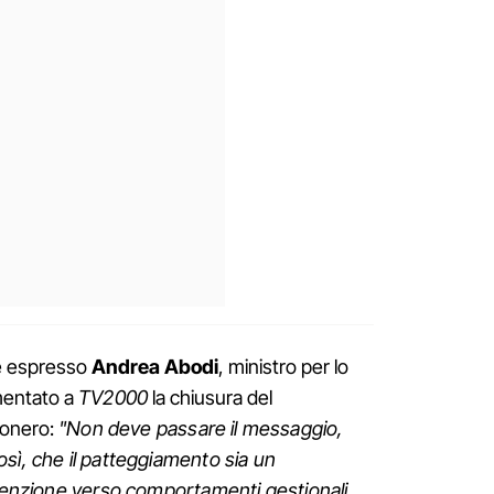
 è espresso
Andrea Abodi
, ministro per lo
mentato a
TV2000
la chiusura del
conero:
"Non deve passare il messaggio,
sì, che il patteggiamento sia un
ttenzione verso comportamenti gestionali