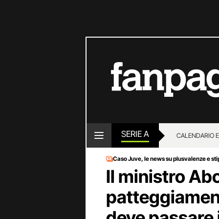
SERIE A
CALENDARIO E
Caso Juve, le news su plusvalenze e st
Il ministro Ab
patteggiament
deve passare 