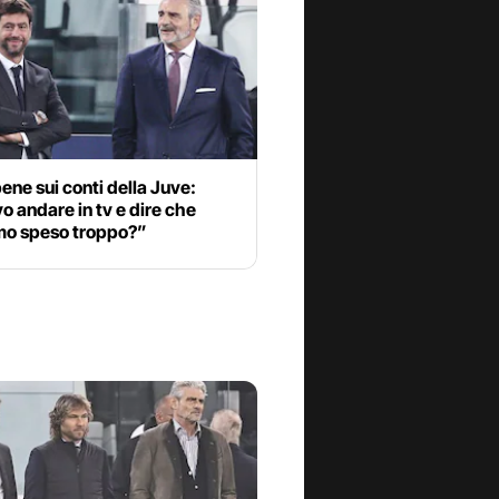
ene sui conti della Juve:
 andare in tv e dire che
o speso troppo?”