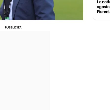
Le noti
agosto
Fiorent