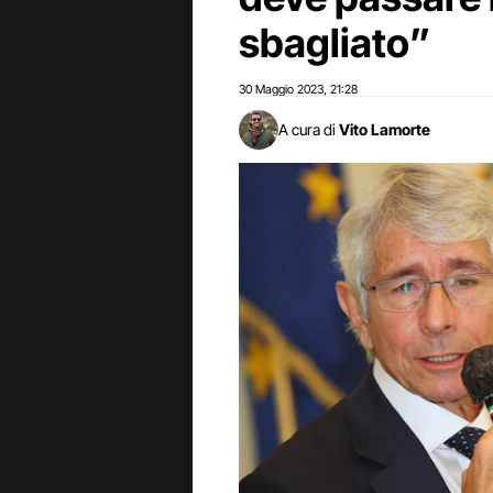
sbagliato”
30 Maggio 2023
21:28
,
A cura di
Vito Lamorte