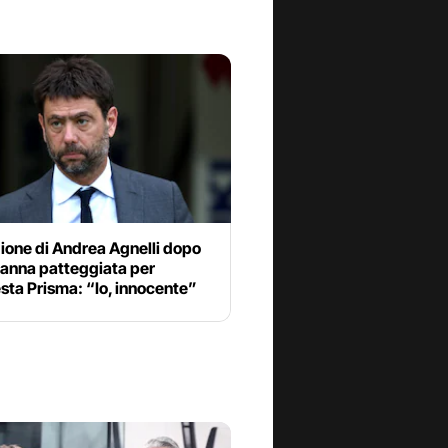
ione di Andrea Agnelli dopo
danna patteggiata per
esta Prisma: “Io, innocente”