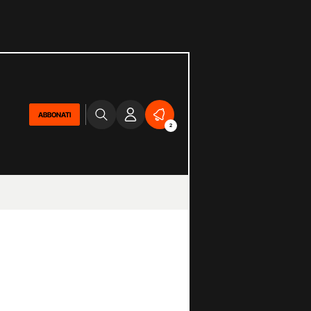
ABBONATI
2