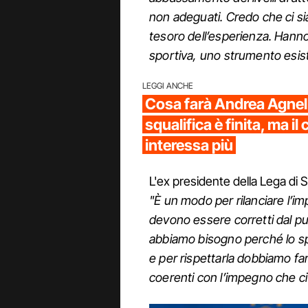
non adeguati. Credo che ci si
tesoro dell’esperienza. Hanno u
sportiva, uno strumento esis
LEGGI ANCHE
Cosa farà Andrea Agnell
squalifica è finita, ma il 
interessa più
L'ex presidente della Lega di S
"È un modo per rilanciare l’
devono essere corretti dal pu
abbiamo bisogno perché lo s
e per rispettarla dobbiamo f
coerenti con l’impegno che c