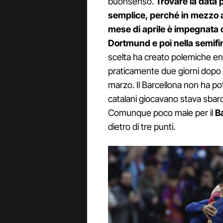
buonsenso.
Trovare la data 
semplice, perché in mezzo al
mese di aprile è impegnata c
Dortmund e poi nella semifin
scelta ha creato polemiche en
praticamente due giorni dopo il
marzo. Il Barcellona non ha po
catalani giocavano stava sba
Comunque poco male per il
B
dietro di tre punti.