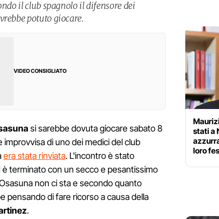
ondo il club spagnolo il difensore dei
vrebbe potuto giocare.
VIDEO CONSIGLIATO
Mauriz
 Osasuna
si sarebbe dovuta giocare sabato 8
stati a
azzurr
 improvvisa di uno dei medici del club
loro fe
a
era stata rinviata
. L'incontro è stato
d è terminato con un secco e pesantissimo
l'Osasuna non ci sta e secondo quanto
be pensando di fare ricorso a causa della
artinez
.