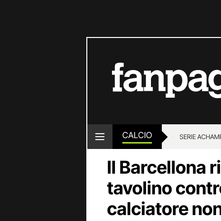
CALCIO
SERIE A
CHAMP
Il Barcellona r
tavolino cont
calciatore no