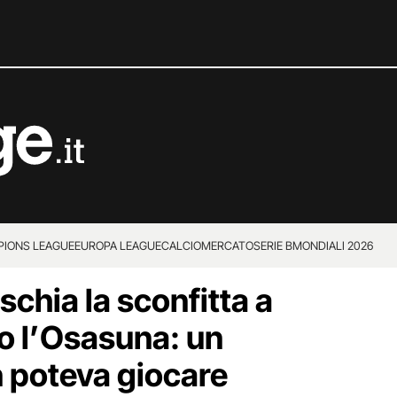
IONS LEAGUE
EUROPA LEAGUE
CALCIOMERCATO
SERIE B
MONDIALI 2026
ischia la sconfitta a
ro l’Osasuna: un
n poteva giocare