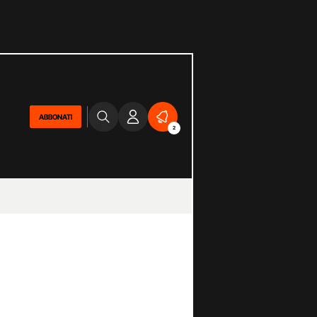
ABBONATI
2