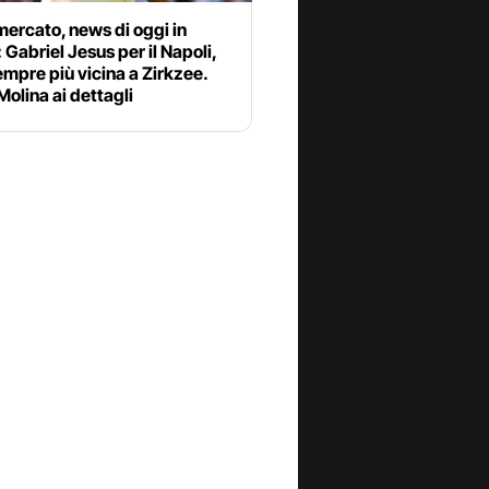
ercato, news di oggi in
: Gabriel Jesus per il Napoli,
mpre più vicina a Zirkzee.
olina ai dettagli