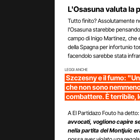
L'Osasuna valuta la p
Tutto finito? Assolutamente no
l'Osasuna starebbe pensando a
campo di Inigo Martinez, che e
della Spagna per infortunio to
facendolo sarebbe stata infra
LEGGI ANCHE
Szczesny e il fumo: "U
che non sono nemmeno 
combattere. È terribile, 
A El Partidazo Fouto ha detto:
avvocati, vogliono capire s
nella partita del Montjuic er
possa aver violato una regola