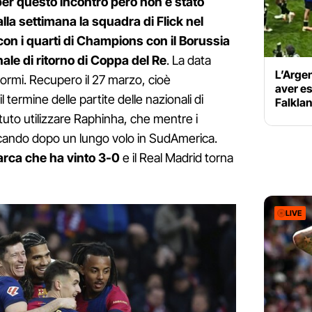
per questo incontro però non è stato
la settimana la squadra di Flick nel
on i quarti di Champions con il Borussia
ale di ritorno di Coppa del Re
. La data
L’Argen
ormi. Recupero il 27 marzo, cioè
aver es
 termine delle partite delle nazionali di
Falklan
tuto utilizzare Raphinha, che mentre i
rcando dopo un lungo volo in SudAmerica.
arca che ha vinto 3-0
e il Real Madrid torna
LIVE