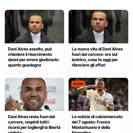
Dani Alves assolto, può
La nuova vita di Dani Alves
chiedere il risarcimento
fuori dal carcere: era sul
danni per errore giudiziario:
lastrico, cosa fa oggi per
quanto guadagna
rilanciare gli affari
LIVE
Dani Alves resta fuori dal
Le notizie di calciomercato
carcere, respinti tutti i
del 7 agosto: Franco
ricorsi per togliergli la libertà
Mastantuono è della
vigilata
Fiorentina