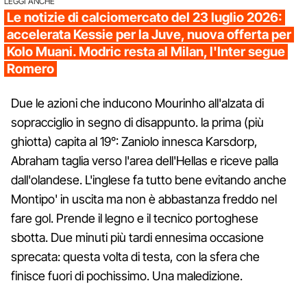
LEGGI ANCHE
Le notizie di calciomercato del 23 luglio 2026:
accelerata Kessie per la Juve, nuova offerta per
Kolo Muani. Modric resta al Milan, l'Inter segue
Romero
Due le azioni che inducono Mourinho all'alzata di
sopracciglio in segno di disappunto. la prima (più
ghiotta) capita al 19°: Zaniolo innesca Karsdorp,
Abraham taglia verso l'area dell'Hellas e riceve palla
dall'olandese. L'inglese fa tutto bene evitando anche
Montipo' in uscita ma non è abbastanza freddo nel
fare gol. Prende il legno e il tecnico portoghese
sbotta. Due minuti più tardi ennesima occasione
sprecata: questa volta di testa, con la sfera che
finisce fuori di pochissimo. Una maledizione.