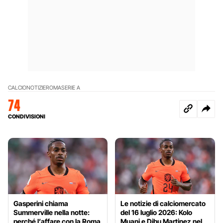
CALCIO
NOTIZIE
ROMA
SERIE A
74
CONDIVISIONI
Gasperini chiama
Le notizie di calciomercato
Summerville nella notte:
del 16 luglio 2026: Kolo
perché l’affare con la Roma
Muani e Dibu Martinez nel