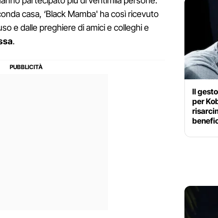
hanno partecipato più di ventimila persone.
econda casa, ‘Black Mamba' ha così ricevuto
auso e dalle preghiere di amici e colleghi e
ssa
.
Il gest
per Kob
risarci
benefi