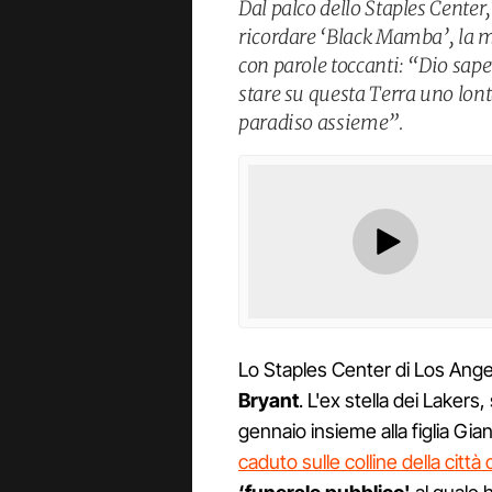
Dal palco dello Staples Center
ricordare ‘Black Mamba’, la 
con parole toccanti: “Dio sap
stare su questa Terra uno lontan
paradiso assieme”.
Lo Staples Center di Los Angel
Bryant
. L'ex stella dei Laker
gennaio insieme alla figlia Gia
caduto sulle colline della città 