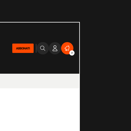
ABBONATI
2