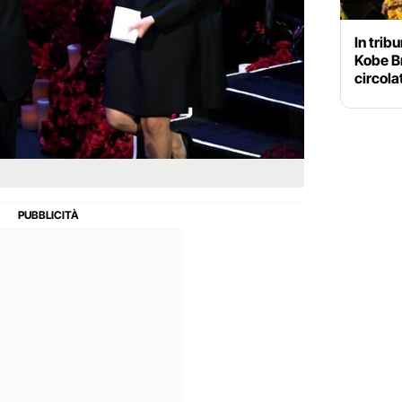
In trib
Kobe Br
circol