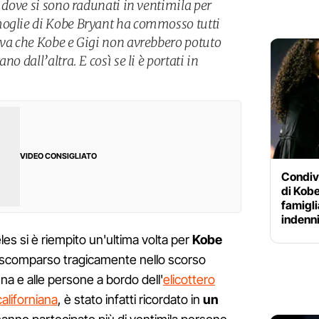
, dove si sono radunati in ventimila per
moglie di Kobe Bryant ha commosso tutti
eva che Kobe e Gigi non avrebbero potuto
o dall’altra. E così se li è portati in
VIDEO CONSIGLIATO
Condivi
di Kobe
famigli
indenn
es si è riempito un'ultima volta per
Kobe
s, scomparso tragicamente nello scorso
nna e alle persone a bordo dell'
elicottero
californiana
, è stato infatti ricordato in
un