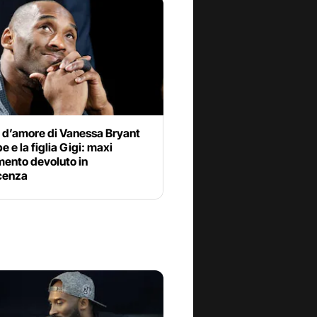
o d’amore di Vanessa Bryant
e e la figlia Gigi: maxi
mento devoluto in
cenza