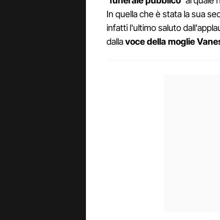
‘funerale pubblico'
al quale 
In quella che è stata la sua s
infatti l'ultimo saluto dall'appl
dalla
voce della moglie Vane