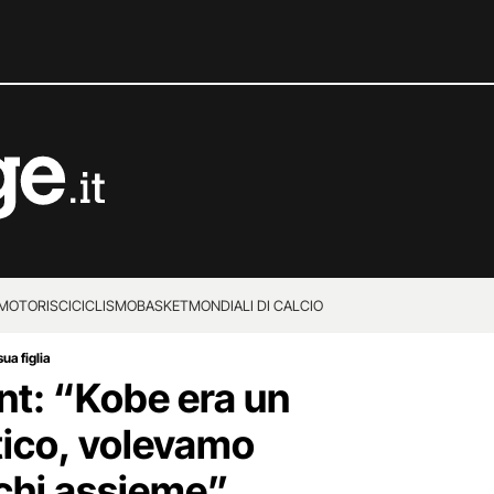
MOTORI
SCI
CICLISMO
BASKET
MONDIALI DI CALCIO
ua figlia
t: “Kobe era un
tico, volevamo
chi assieme”