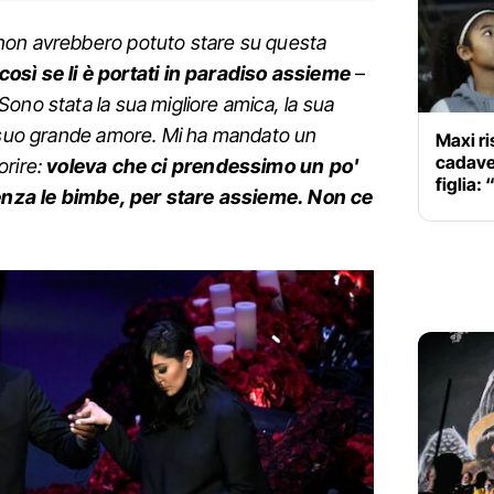
non avrebbero potuto stare su questa
 così se li è portati in paradiso assieme
–
Sono stata la sua migliore amica, la sua
l suo grande amore. Mi ha mandato un
Maxi ri
cadaver
orire:
voleva che ci prendessimo un po'
figlia:
 senza le bimbe, per stare assieme. Non ce