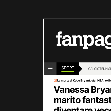
SPORT
CALCIO
TENNIS
La morte di Kobe Bryant, star NBA, e di s
Vanessa Bryan
marito fantas
diventare vec