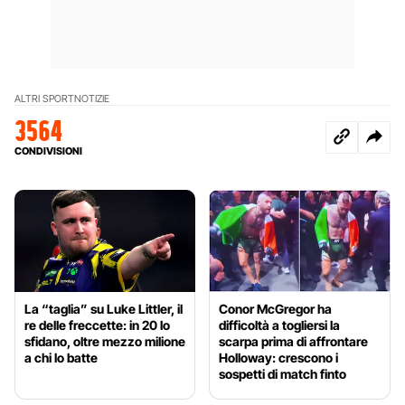
ALTRI SPORT
NOTIZIE
3564
CONDIVISIONI
La “taglia” su Luke Littler, il
Conor McGregor ha
re delle freccette: in 20 lo
difficoltà a togliersi la
sfidano, oltre mezzo milione
scarpa prima di affrontare
a chi lo batte
Holloway: crescono i
sospetti di match finto