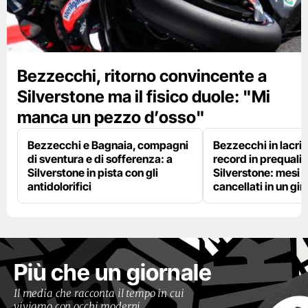
Bezzecchi, ritorno convincente a
Silverstone ma il fisico duole: "Mi
manca un pezzo d’osso"
Bezzecchi e Bagnaia, compagni
Bezzecchi in lacri
di sventura e di sofferenza: a
record in prequalif
Silverstone in pista con gli
Silverstone: mesi 
antidolorifici
cancellati in un gir
Più che un giornale
Il media che racconta il tempo in cui
viviamo con occhi moderni