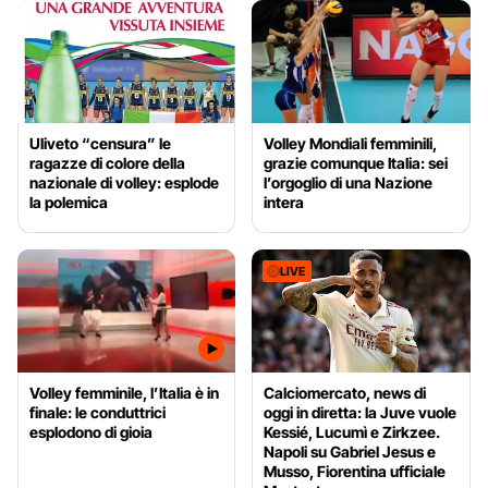
Uliveto “censura” le
Volley Mondiali femminili,
ragazze di colore della
grazie comunque Italia: sei
nazionale di volley: esplode
l’orgoglio di una Nazione
la polemica
intera
LIVE
Volley femminile, l’Italia è in
Calciomercato, news di
finale: le conduttrici
oggi in diretta: la Juve vuole
esplodono di gioia
Kessié, Lucumì e Zirkzee.
Napoli su Gabriel Jesus e
Musso, Fiorentina ufficiale