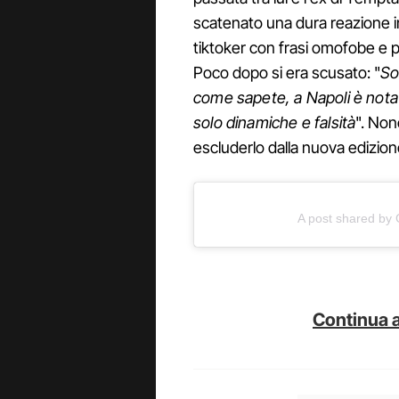
scatenato una dura reazione in
tiktoker con frasi omofobe e pr
Poco dopo si era scusato: "
So
come sapete, a Napoli è nota
solo dinamiche e falsità
". Non
escluderlo dalla nuova edizio
A post shared by 
Continua a