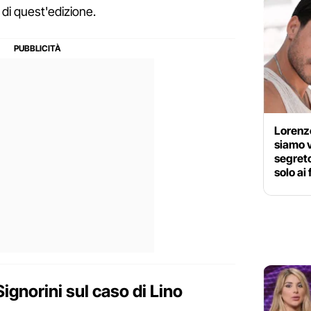
t di quest'edizione.
Lorenzo
siamo v
segreto
solo ai
Signorini sul caso di Lino