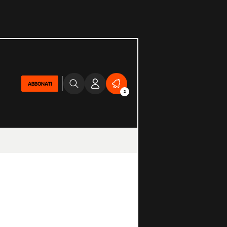
ABBONATI
2