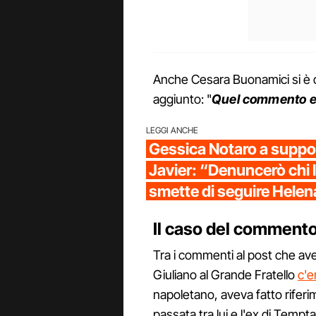
Anche Cesara Buonamici si è 
aggiunto: "
Quel commento e
LEGGI ANCHE
Gessica Notaro a suppo
Javier: “Denuncerò chi l
smette di seguire Helen
Il caso del commento
Tra i commenti al post che avev
Giuliano al Grande Fratello
c'e
napoletano, aveva fatto rifer
passata tra lui e l'ex di Tempt