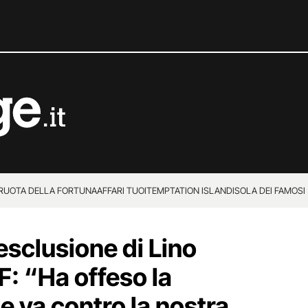
 RUOTA DELLA FORTUNA
AFFARI TUOI
TEMPTATION ISLAND
ISOLA DEI FAMOSI
’esclusione di Lino
F: “Ha offeso la
e va contro la nostra