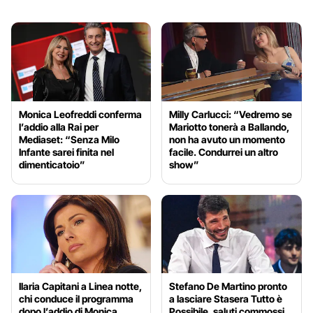
Monica Leofreddi conferma
Milly Carlucci: “Vedremo se
l’addio alla Rai per
Mariotto tonerà a Ballando,
Mediaset: “Senza Milo
non ha avuto un momento
Infante sarei finita nel
facile. Condurrei un altro
dimenticatoio”
show”
Ilaria Capitani a Linea notte,
Stefano De Martino pronto
chi conduce il programma
a lasciare Stasera Tutto è
dopo l’addio di Monica
Possibile, saluti commossi