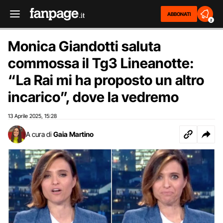
ABBONATI
2
Monica Giandotti saluta
commossa il Tg3 Lineanotte:
“La Rai mi ha proposto un altro
incarico”, dove la vedremo
13 Aprile 2025
15:28
,
A cura di
Gaia Martino