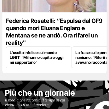
Federica Rosatelli: “Espulsa dal GF9
quando morì Eluana Englaro e
Mentana se ne andò. Ora rifarei un
reality"
L'uscita infelice sul mondo
La frase sulle pers
LGBT: "Mi hanno capita e oggi
nanismo: "Riferii s
mi supportano"
avevano racconta
Più che un giornale
Il media che racconta il tempo in cui
viviamo con occhi moderni