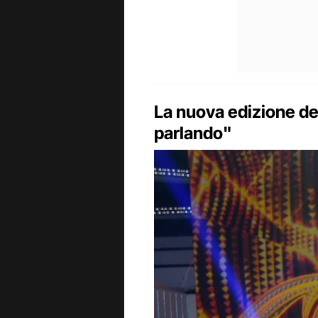
La nuova edizione de
parlando"