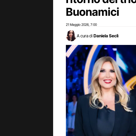
Buonamici
21 Maggio 2026
7:00
,
A cura di
Daniela Seclì