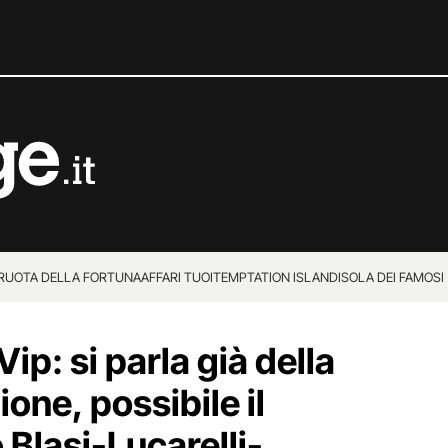
 RUOTA DELLA FORTUNA
AFFARI TUOI
TEMPTATION ISLAND
ISOLA DEI FAMOSI
ip: si parla già della
one, possibile il
o Blasi-Lucarelli-