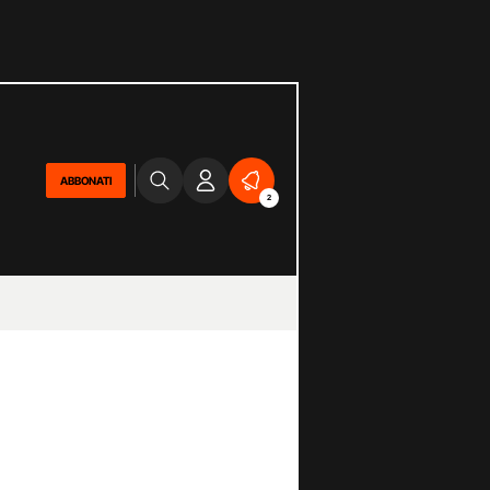
ABBONATI
2