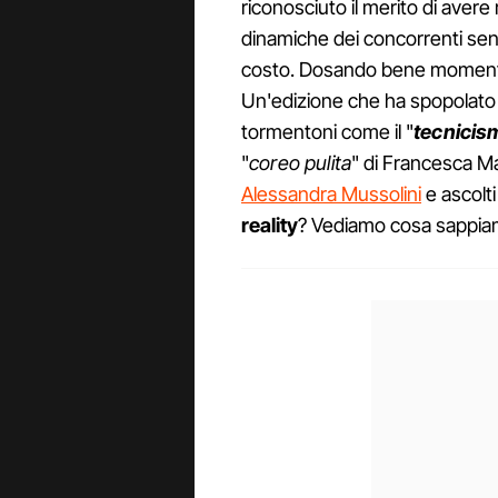
riconosciuto il merito di avere 
dinamiche dei concorrenti sen
costo. Dosando bene momenti d
Un'edizione che ha spopolato su
tormentoni come il "
tecnicis
"
coreo pulita
" di Francesca Man
Alessandra Mussolini
e ascolti
reality
? Vediamo cosa sappiam