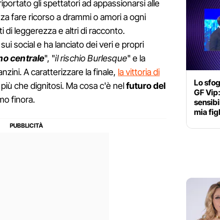
riportato gli spettatori ad appassionarsi alle
za fare ricorso a drammi o amori a ogni
i leggerezza e altri di racconto.
i social e ha lanciato dei veri e propri
mo centrale
", "
il rischio Burlesque
" e la
zini. A caratterizzare la finale,
la vittoria di
Lo sfog
 più che dignitosi. Ma cosa c'è nel
futuro del
GF Vip
o finora.
sensibi
mia fig