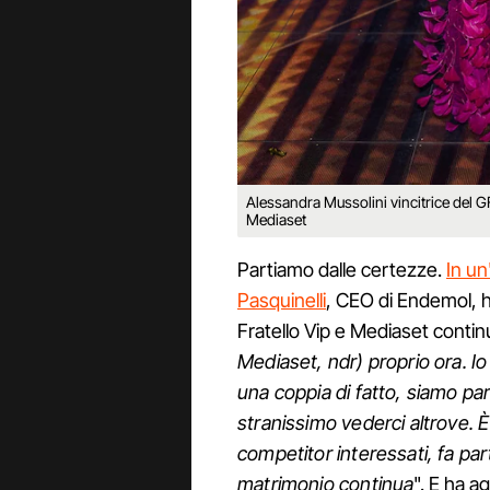
Alessandra Mussolini vincitrice del G
Mediaset
Partiamo dalle certezze.
In un
Pasquinelli
, CEO di Endemol, ha
Fratello Vip e Mediaset contin
Mediaset, ndr) proprio ora. I
una coppia di fatto, siamo par
stranissimo vederci altrove. È
competitor interessati, fa par
matrimonio continua
". E ha a