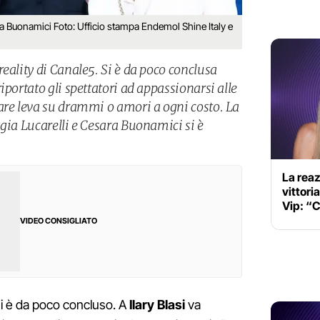
ara Buonamici Foto: Ufficio stampa Endemol Shine Italy e
eality di Canale5. Si è da poco conclusa
iportato gli spettatori ad appassionarsi alle
are leva su drammi o amori a ogni costo. La
gia Lucarelli e Cesara Buonamici si è
La reaz
vittori
Vip: “
VIDEO CONSIGLIATO
i è da poco concluso. A
Ilary Blasi
va