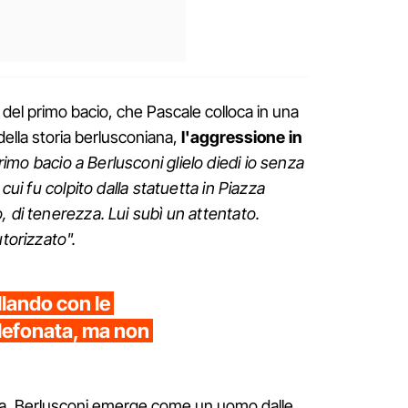
o del primo bacio, che Pascale colloca in una
ella storia berlusconiana,
l'aggressione in
primo bacio a Berlusconi glielo diedi io senza
 cui fu colpito dalla statuetta in Piazza
, di tenerezza. Lui subì un attentato.
utorizzato".
lando con le
elefonata, ma non
na, Berlusconi emerge come un uomo dalle