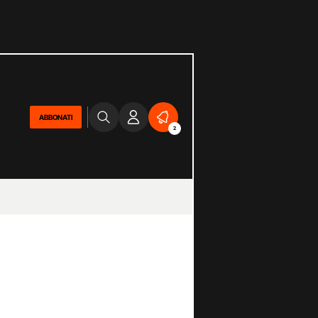
ABBONATI
2