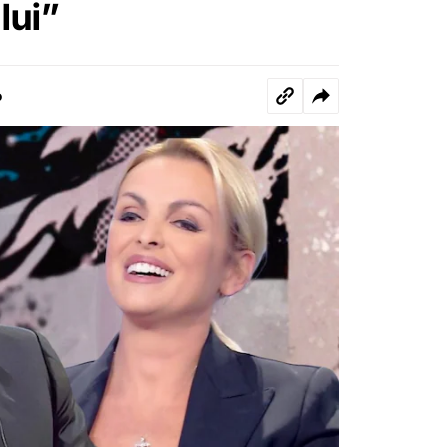
lui”
o