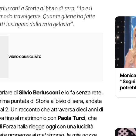
usconi a Storie al bivio di sera: “Io e il
modo travolgente. Quante gliene ho fatte
atti lusingato dalla mia gelosia”.
VIDEO CONSIGLIATO
Monica 
“Sogni 
potreb
arlare di
Silvio
Berlusconi
e lo fa senza rete,
rima puntata di Storie al bivio di sera, andata
ai 2. Un racconto che attraversa dieci anni di
iva fino al matrimonio con
Paola
Turci
, che
Forza Italia rilegge oggi con una lucidità
ata propensa al matrimonio, le mie nozze