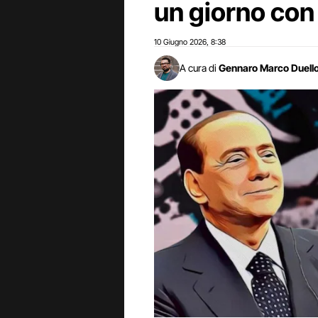
un giorno con 
10 Giugno 2026
8:38
,
A cura di
Gennaro Marco Duell