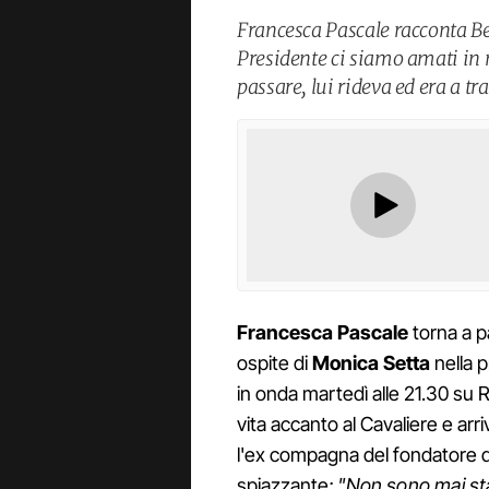
Francesca Pascale racconta Berl
Presidente ci siamo amati in 
passare, lui rideva ed era a tr
Francesca
Pascale
torna a p
ospite di
Monica
Setta
nella p
in onda martedì alle 21.30 su R
vita accanto al Cavaliere e arr
l'ex compagna del fondatore di 
spiazzante
: "Non sono mai st