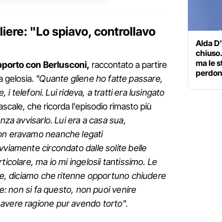
liere: "Lo spiavo, controllavo
Alda D’
chiuso.
ma le s
rapporto con Berlusconi,
raccontato a partire
perdon
a gelosia.
"Quante gliene ho fatte passare,
, i telefoni. Lui rideva, a tratti era lusingato
scale, che ricorda l'episodio rimasto più
nza avvisarlo. Lui era a casa sua,
non eravamo neanche legati
vviamente circondato dalle solite belle
ticolare, ma io mi ingelosii tantissimo. Le
nte, diciamo che ritenne opportuno chiudere
ie: non si fa questo, non puoi venire
avere ragione pur avendo torto".