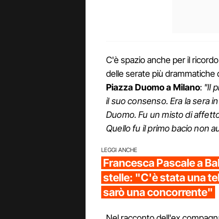
C'è spazio anche per il ricord
delle serate più drammatiche d
Piazza Duomo a Milano
:
"Il 
il suo consenso. Era la sera in
Duomo. Fu un misto di affetto
Quello fu il primo bacio non a
LEGGI ANCHE
Francesca Pascale a Bal
stelle: "C'è stata una t
sarò una concorrente"
Nel racconto dell'ex compag