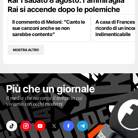
Rai 1 sabato 8 agosto: l’ammiraglia
Rai si accende dopo le polemiche
Il commento di Meloni: "Canto le
A casa di Francesco
sue canzoni anche se non
ricordo di un incon
sarebbe contento"
indimenticabile
MOSTRA ALTRO
Più che un giornale
Il media che racconta il tempo in cui
viviamo con occhi moderni