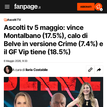
ABBONATI
2
Ascolti TV
Ascolti tv 5 maggio: vince
Montalbano (17.5%), calo di
Belve in versione Crime (7.4%) e
il GF Vip tiene (18.5%)
6 Maggio 2026
9:33
,
A cura di
Ilaria Costabile