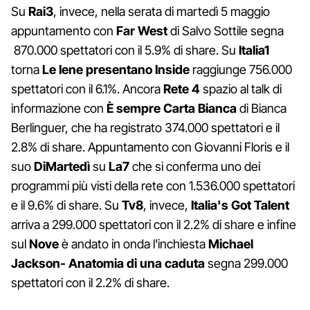
Su
Rai3
, invece, nella serata di martedì 5 maggio
appuntamento con
Far West
di Salvo Sottile segna
870.000 spettatori con il 5.9% di share. Su
Italia1
torna
Le Iene presentano Inside
raggiunge 756.000
spettatori con il 6.1%. Ancora
Rete 4
spazio al talk di
informazione con
È sempre Carta Bianca
di Bianca
Berlinguer, che ha registrato 374.000 spettatori e il
2.8% di share. Appuntamento con Giovanni Floris e il
suo
DiMartedì
su
La7
che si conferma uno dei
programmi più visti della rete con 1.536.000 spettatori
e il 9.6% di share. Su
Tv8
, invece,
Italia's Got Talent
arriva a 299.000 spettatori con il 2.2% di share e infine
sul
Nove
è andato in onda l'inchiesta
Michael
Jackson- Anatomia di una caduta
segna 299.000
spettatori con il 2.2% di share.