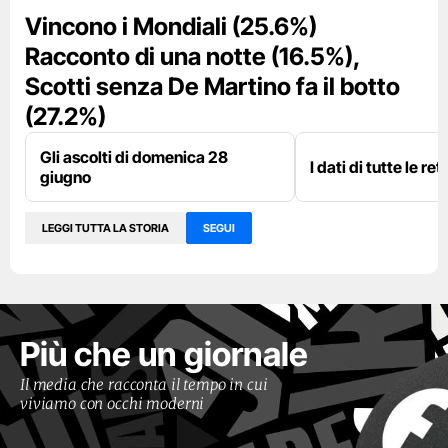
Vincono i Mondiali (25.6%)
Racconto di una notte (16.5%),
Scotti senza De Martino fa il botto
(27.2%)
Gli ascolti di domenica 28
I dati di tutte le re
giugno
LEGGI TUTTA LA STORIA
SEGUI
Più che un giornale
Il media che racconta il tempo in cui
viviamo con occhi moderni