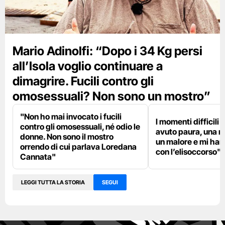
Mario Adinolfi: “Dopo i 34 Kg persi
all’Isola voglio continuare a
dimagrire. Fucili contro gli
omosessuali? Non sono un mostro”
"Non ho mai invocato i fucili
I momenti difficili a
contro gli omosessuali, né odio le
avuto paura, una n
donne. Non sono il mostro
un malore e mi han
orrendo di cui parlava Loredana
con l’elisoccorso"
Cannata"
LEGGI TUTTA LA STORIA
SEGUI