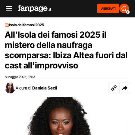
ABBONATI
2
Isola dei famosi 2025
All’Isola dei famosi 2025 il
mistero della naufraga
scomparsa: Ibiza Altea fuori dal
cast all’improvviso
8 Maggio 2025
12:13
,
A cura di
Daniela Seclì