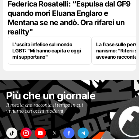
Federica Rosatelli: “Espulsa dal GF9
quando morì Eluana Englaro e
Mentana se ne andò. Ora rifarei un
reality"
L'uscita infelice sul mondo
La frase sulle pers
LGBT: "Mi hanno capita e oggi
nanismo: "Riferii s
mi supportano"
avevano racconta
Più che un giornale
Il media che racconta il tempo in cui
viviamo con occhi moderni