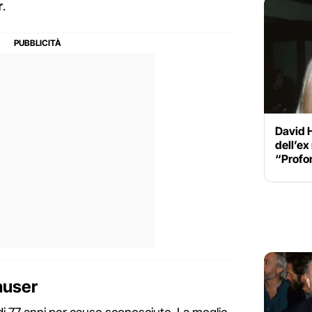
r
.
David 
dell’e
“Profo
auser