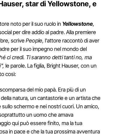
 Hauser, star di Yellowstone, e
ttore noto per il suo ruolo in
Yellowstone
,
social per dire addio al padre. Alla premiere
mbre, scrive
People
, l'attore raccontò di aver
 padre per il suo impegno nel mondo del
ché ci credi. Ti saranno detti tanti no, ma
i",
le parole. La figlia, Bright Hauser, con un
o così:
a scomparsa del mio papà. Era più di un
 della natura, un cantastorie e un artista che
e sullo schermo e nei nostri cuori. Un amico,
 soprattutto un uomo che amava
ggio qui può essere finito, ma la tua
osa in pace e che la tua prossima avventura