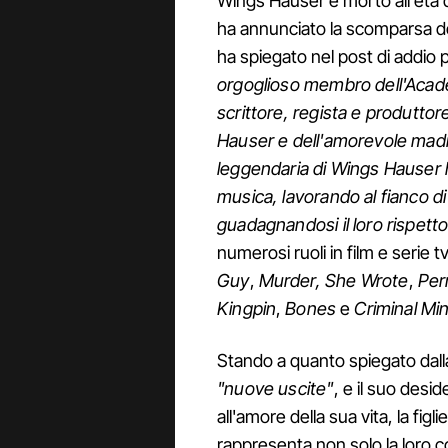
Wings Hauser è morto all'età 
ha annunciato la scomparsa d
ha spiegato nel post di addio
orgoglioso membro dell'Academ
scrittore, regista e produtto
Hauser e dell'amorevole madre
leggendaria di Wings Hauser h
musica, lavorando al fianco di 
guadagnandosi il loro rispetto
numerosi ruoli in film e serie
Guy
,
Murder, She Wrote
,
Per
Kingpin
,
Bones
e
Criminal Mi
Stando a quanto spiegato dall
"nuove uscite"
, e il suo desid
all'amore della sua vita, la figl
rappresenta non solo la loro co