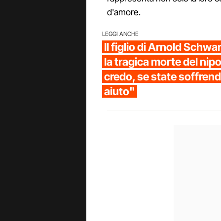
d'amore.
LEGGI ANCHE
Il figlio di Arnold Sch
la tragica morte del nip
credo, se state soffren
aiuto"