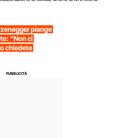
warzenegger piange
ote: "Non ci
do chiedete