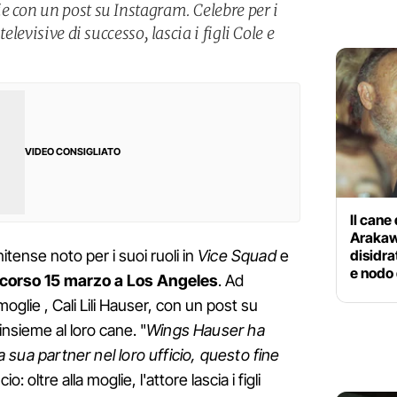
e con un post su Instagram. Celebre per i
televisive di successo, lascia i figli Cole e
VIDEO CONSIGLIATO
Il can
Arakaw
disidra
nitense noto per i suoi ruoli in
Vice Squad
e
e nodo
scorso 15 marzo a Los Angeles
. Ad
oglie , Cali Lili Hauser, con un post su
insieme al loro cane. "
Wings Hauser ha
la sua partner nel loro ufficio, questo fine
o: oltre alla moglie, l'attore lascia i figli