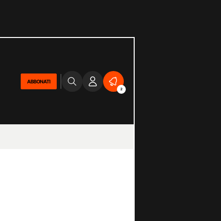
ABBONATI
2