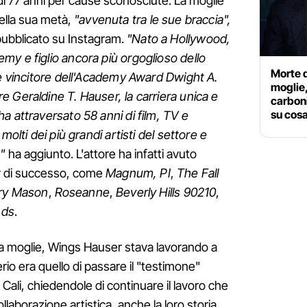
di 77 anni per cause sconosciute. La moglie
ella sua metà,
"avvenuta tra le sue braccia",
 pubblicato su Instagram.
"Nato a Hollywood,
y e figlio ancora più orgoglioso dello
Morte 
re vincitore dell'Academy Award Dwight A.
moglie,
 Geraldine T. Hauser, la carriera unica e
carboni
su cosa
a attraversato 58 anni di film, TV e
molti dei più grandi artisti del settore e
"
ha aggiunto. L'attore ha infatti avuto
 tv di successo, come
Magnum, PI
,
The Fall
ry Mason
,
Roseanne
,
Beverly Hills 90210
,
nds
.
a moglie, Wings Hauser stava lavorando a
erio era quello di passare il "testimone"
ie Cali, chiedendole di continuare il lavoro che
llaborazione artistica, anche la loro storia