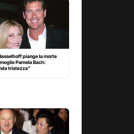
Hasselhoff piange la morte
x moglie Pamela Bach:
nda tristezza”