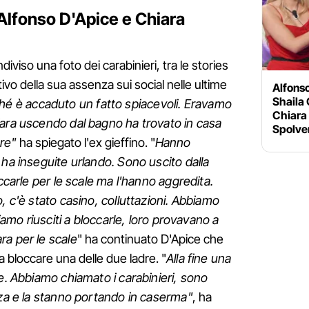
Alfonso D'Apice e Chiara
viso una foto dei carabinieri, tra le stories
ivo della sua assenza sui social nelle ultime
Alfons
Shaila 
ché è accaduto un fatto spiacevoli. Eravamo
Chiara 
iara uscendo dal bagno ha trovato in casa
Spolve
re"
ha spiegato l'ex gieffino. "
Hanno
 ha inseguite urlando. Sono uscito dalla
occarle per le scale ma l'hanno aggredita.
, c'è stato casino, colluttazioni. Abbiamo
siamo riusciti a bloccarle, loro provavano a
ra per le scale
" ha continuato D'Apice che
a bloccare una delle due ladre. "
Alla fine una
re. Abbiamo chiamato i carabinieri, sono
zza e la stanno portando in caserma"
, ha