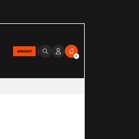
ABBONATI
2