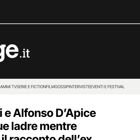
AMMI TV
SERIE E FICTION
FILM
GOSSIP
INTERVISTE
EVENTI E FESTIVAL
i e Alfonso D’Apice
ue ladre mentre
 il racconto dell’ex