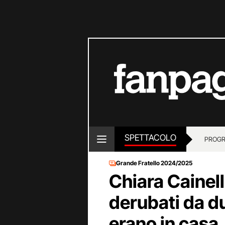
SPETTACOLO
PROGR
Grande Fratello 2024/2025
Chiara Cainell
derubati da d
erano in casa,