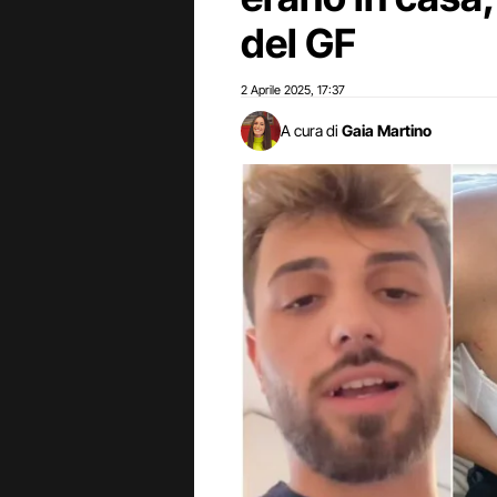
del GF
2 Aprile 2025
17:37
,
A cura di
Gaia Martino