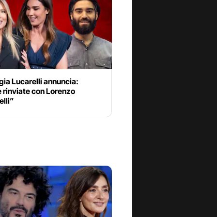
ia Lucarelli annuncia:
 rinviate con Lorenzo
elli”