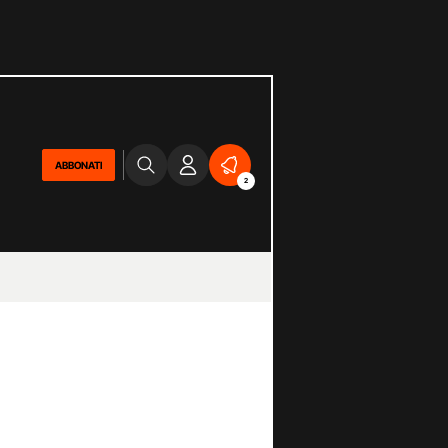
ABBONATI
2