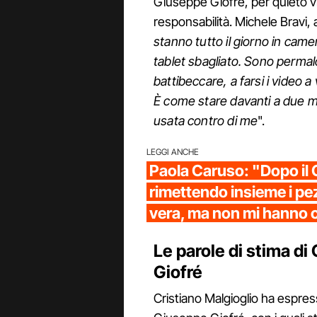
Giuseppe Giofrè, per quieto vi
responsabilità. Michele Bravi, 
stanno tutto il giorno in camer
tablet sbagliato. Sono permalo
battibeccare, a farsi i video 
È come stare davanti a due m
usata contro di me
".
LEGGI ANCHE
Paola Caruso: "Dopo il 
rimettendo insieme i pe
vera, ma non mi hanno 
Le parole di stima di 
Giofré
Cristiano Malgioglio ha espres