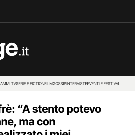
AMMI TV
SERIE E FICTION
FILM
GOSSIP
INTERVISTE
EVENTI E FESTIVAL
rè: “A stento potevo
ane, ma con
ealizzato i miei