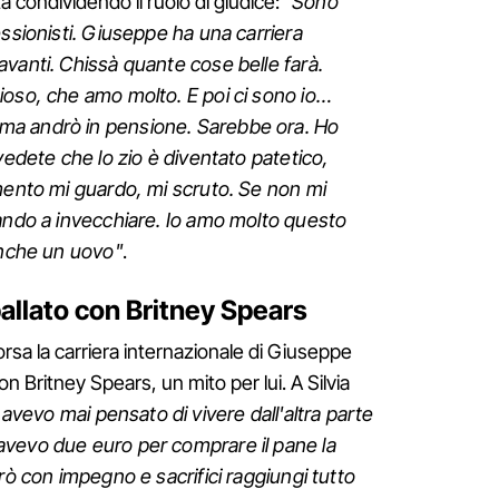
a condividendo il ruolo di giudice: "
Sono
essionisti. Giuseppe ha una carriera
vanti. Chissà quante cose belle farà.
ioso, che amo molto. E poi ci sono io…
a andrò in pensione. Sarebbe ora. Ho
vedete che lo zio è diventato patetico,
mento mi guardo, mi scruto. Se non mi
iando a invecchiare. Io amo molto questo
anche un uovo"
.
allato con Britney Spears
corsa la carriera internazionale di Giuseppe
n Britney Spears, un mito per lui. A Silvia
avevo mai pensato di vivere dall'altra parte
vevo due euro per comprare il pane la
rò con impegno e sacrifici raggiungi tutto