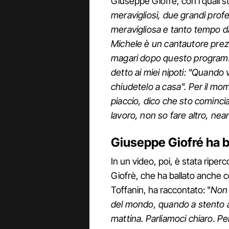
Giuseppe Giofré, con i quali st
meravigliosi, due grandi prof
meravigliosa e tanto tempo da
Michele è un cantautore prez
magari dopo questo programm
detto ai miei nipoti: "Quando 
chiudetelo a casa". Per il mo
piaccio, dico che sto cominc
lavoro, non so fare altro, ne
Giuseppe Giofré ha b
In un video, poi, è stata riper
Giofrè, che ha ballato anche co
Toffanin, ha raccontato: "
Non 
del mondo, quando a stento a
mattina. Parliamoci chiaro. Pe