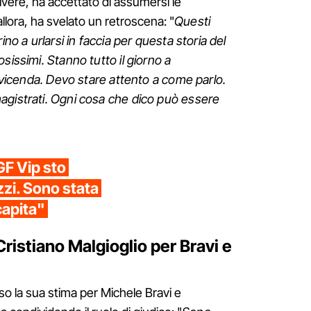
vere, ha accettato di assumersi le
allora, ha svelato un retroscena: "
Questi
ino a urlarsi in faccia per questa storia del
sissimi. Stanno tutto il giorno a
a vicenda. Devo stare attento a come parlo.
agistrati. Ogni cosa che dico può essere
GF Vip sto
zzi. Sono stata
capita"
Cristiano Malgioglio per Bravi e
so la sua stima per Michele Bravi e