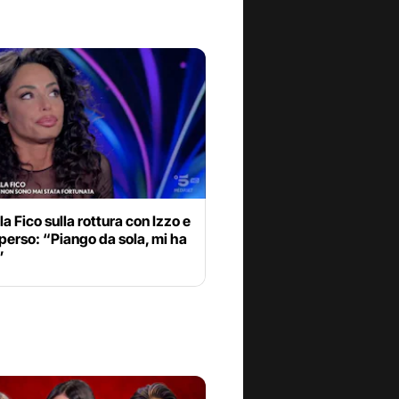
la Fico sulla rottura con Izzo e
io perso: “Piango da sola, mi ha
”