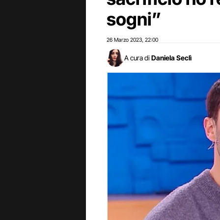
sogni”
26 Marzo 2023
22:00
,
A cura di
Daniela Seclì