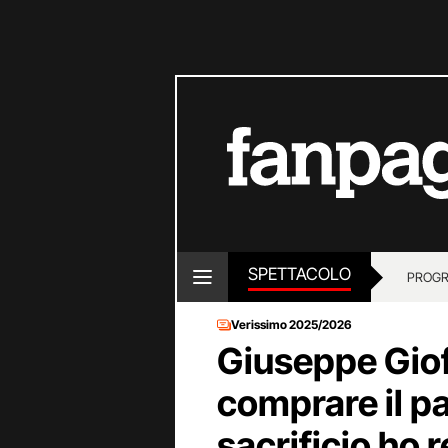
SPETTACOLO
PROGR
Verissimo 2025/2026
Giuseppe Giof
comprare il p
sacrificio ho r