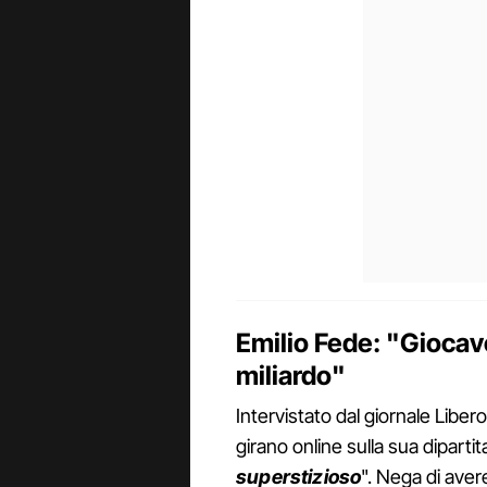
Emilio Fede: "Giocav
miliardo"
Intervistato dal giornale Lib
girano online sulla sua dipartita
superstizioso
". Nega di ave