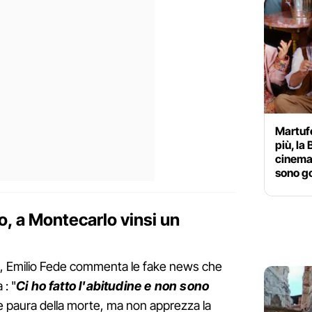
Martufe
più, la 
cinema 
sono g
o, a Montecarlo vinsi un
ero, Emilio Fede commenta le fake news che
 : "
Ci ho fatto l'abitudine e non sono
re paura della morte, ma non apprezza la