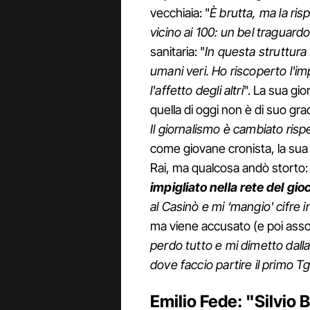
vecchiaia: "
È brutta, ma la ri
vicino ai 100: un bel traguard
sanitaria: "
In questa struttura
umani veri. Ho riscoperto l'im
l'affetto degli altri
". La sua gio
quella di oggi non è di suo gra
Il giornalismo è cambiato risp
come giovane cronista, la sua 
Rai, ma qualcosa andò storto:
impigliato nella rete del gi
al Casinò e mi ‘mangio' cifre 
ma viene accusato (e poi assol
perdo tutto e mi dimetto dall
dove faccio partire il primo T
Emilio Fede: "Silvio 