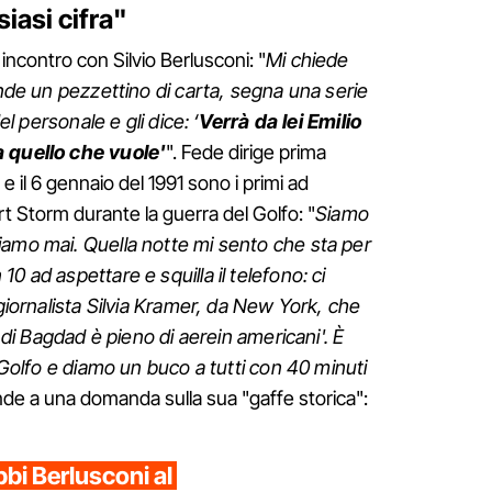
iasi cifra"
 incontro con Silvio Berlusconi: "
Mi chiede
ende un pezzettino di carta, segna una serie
el personale e gli dice: ‘
Verrà da lei Emilio
a quello che vuole'
". Fede dirige prima
 il 6 gennaio del 1991 sono i primi ad
t Storm durante la guerra del Golfo: "
Siamo
iamo mai. Quella notte mi sento che sta per
0 ad aspettare e squilla il telefono: ci
 giornalista Silvia Kramer, da New York, che
o di Bagdad è pieno di aerein americani'. È
l Golfo e diamo un buco a tutti con 40 minuti
sponde a una domanda sulla sua "gaffe storica":
bi Berlusconi al