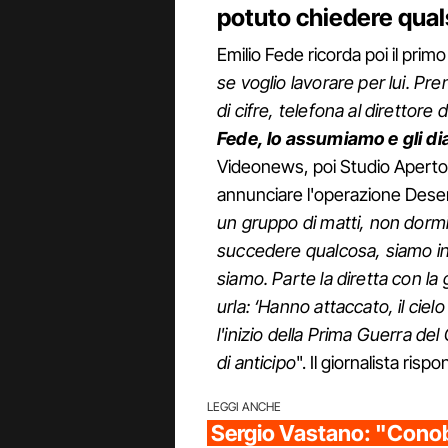
potuto chiedere quals
Emilio Fede ricorda poi il primo
se voglio lavorare per lui. Pr
di cifre, telefona al direttore d
Fede, lo assumiamo e gli di
Videonews, poi Studio Aperto e
annunciare l'operazione Deser
un gruppo di matti, non dorm
succedere qualcosa, siamo in 1
siamo. Parte la diretta con la
urla: ‘Hanno attaccato, il ciel
l'inizio della Prima Guerra de
di anticipo
". Il giornalista ri
LEGGI ANCHE
Sergio Vastano: "Conob