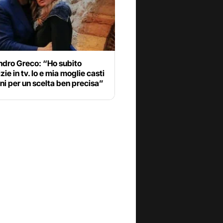
ndro Greco: “Ho subito
zie in tv. Io e mia moglie casti
ni per un scelta ben precisa”