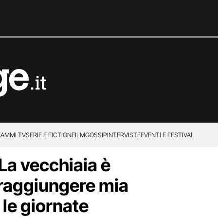
AMMI TV
SERIE E FICTION
FILM
GOSSIP
INTERVISTE
EVENTI E FESTIVAL
La vecchiaia è
 raggiungere mia
 le giornate