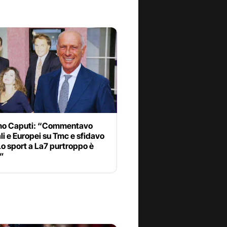
o Caputi: “Commentavo
i e Europei su Tmc e sfidavo
 Lo sport a La7 purtroppo è
o”