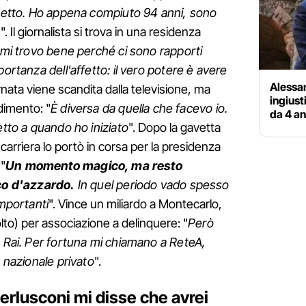
spetto. Ho appena compiuto 94 anni, sono
o
". Il giornalista si trova in una residenza
 mi trovo bene perché ci sono rapporti
portanza dell'affetto: il vero potere è avere
Alessa
rnata viene scandita dalla televisione, ma
ingiusti
dimento: "
È diversa da quella che facevo io.
da 4 an
etto a quando ho iniziato
". Dopo la gavetta
carriera lo portò in corsa per la presidenza
 "
Un momento magico, ma resto
oco d'azzardo.
In quel periodo vado spesso
importanti
". Vince un miliardo a Montecarlo,
to) per associazione a delinquere: "
Però
a Rai. Per fortuna mi chiamano a ReteA,
g nazionale privato
".
Berlusconi mi disse che avrei