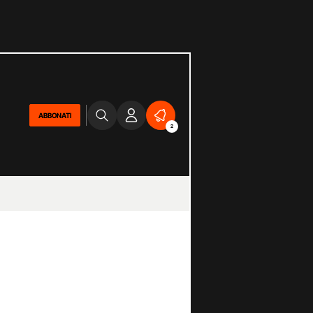
ABBONATI
2