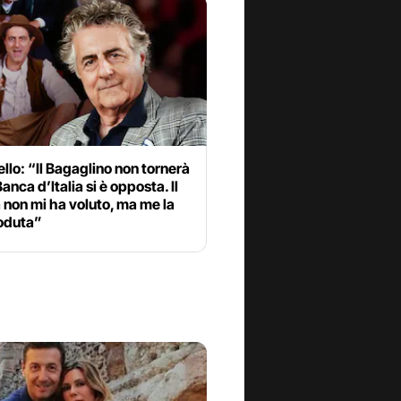
llo: “Il Bagaglino non tornerà
Banca d’Italia si è opposta. Il
non mi ha voluto, ma me la
oduta”