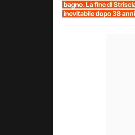
bagno. La fine di Strisc
inevitabile dopo 38 ann