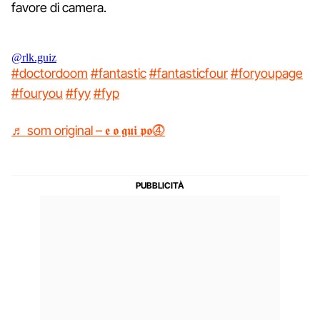
favore di camera.
@rlk.guiz
#doctordoom
#fantastic
#fantasticfour
#foryoupage
#fouryou
#fyy
#fyp
♬ som original – 𝖊 𝖔 𝖌𝖚𝖎 𝖕𝖔⓸