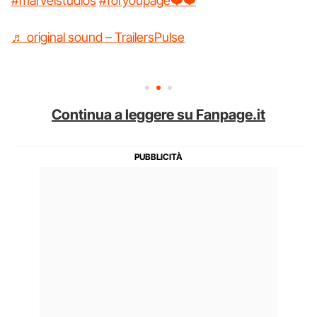
#marvelstudios
#foryoupage❤️❤️
♬ original sound – TrailersPulse
Continua a leggere su Fanpage.it