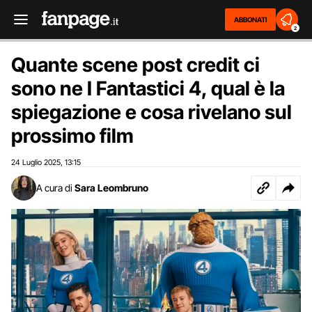
ABBONATI
2
Quante scene post credit ci
sono ne I Fantastici 4, qual è la
spiegazione e cosa rivelano sul
prossimo film
24 Luglio 2025
13:15
,
A cura di
Sara Leombruno