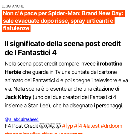
LEGGI ANCHE
Non c'è pace per Spider-Man: Brand New Day:
sale evacuate dopo risse, spray urticanti e
flatulenze
Il significato della scena post credit
de I Fantastici 4
Nella scena post credit compare invece il
robottino
Herbie
che guarda in Tv una puntata del cartone
animato dei Fantastici 4 e poi spegne il televisore e va
via. Nella scena è presente anche una citazione di
Jack Kirby
(uno dei due creatori dei Fantastici 4
insieme a Stan Lee), che ha disegnato i personaggi.
@a_abdulrasheed
F4 Post Credit 🤯🤯🤯🤯
#fyp
#f4
#latest
#drdoom