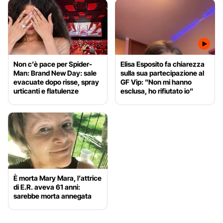
Non c’è pace per Spider-
Elisa Esposito fa chiarezza
Man: Brand New Day: sale
sulla sua partecipazione al
evacuate dopo risse, spray
GF Vip: "Non mi hanno
urticanti e flatulenze
esclusa, ho rifiutato io"
È morta Mary Mara, l’attrice
di E.R. aveva 61 anni:
sarebbe morta annegata