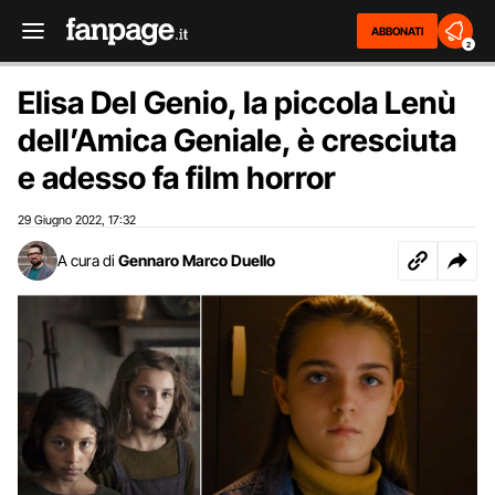
ABBONATI
2
Elisa Del Genio, la piccola Lenù
dell’Amica Geniale, è cresciuta
e adesso fa film horror
29 Giugno 2022
17:32
,
A cura di
Gennaro Marco Duello