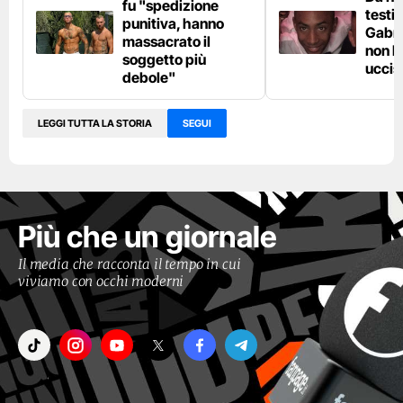
fu "spedizione
testi
punitiva, hanno
Gabri
massacrato il
non l
soggetto più
uccis
debole"
LEGGI TUTTA LA STORIA
SEGUI
Più che un giornale
Il media che racconta il tempo in cui
viviamo con occhi moderni