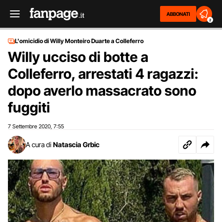
ABBONATI
2
L'omicidio di Willy Monteiro Duarte a Colleferro
Willy ucciso di botte a
Colleferro, arrestati 4 ragazzi:
dopo averlo massacrato sono
fuggiti
7 Settembre 2020
7:55
,
A cura di
Natascia Grbic