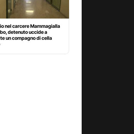
io nel carcere Mammagialla
rbo, detenuto uccide a
ate un compagno di cella
e