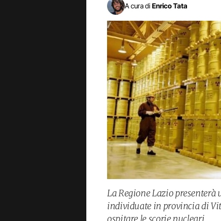
A cura di
Enrico Tata
La Regione Lazio presenterà un
individuate in provincia di V
ospitare le scorie nucleari.