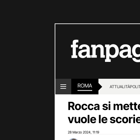
ROMA
ATTUALITÀ
POLI
Rocca si mett
vuole le scori
28 Marzo 2024
11:19
,