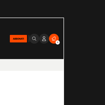
ABBONATI
2