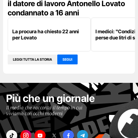
il datore di lavoro Antonello Lovato
condannato a 16 anni
La procura ha chiesto 22 anni
I medici: "Condizio
per Lovato
perse due litri di 
LEGGI TUTTA LA STORIA
SEGUI
Più che un giornale
Il media che racconta il tempo in cui
viviamo con occhi moderni