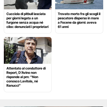
Cucciola di pitbull lasciata
Trovato morto fra gli scogli il
per giorni legata a un
pescatore disperso in mare
furgone senza acqua né
a Focene da giorni: aveva
cibo: denunciati i proprietari
61 anni
Attentato al conduttore di
Report, D’Avino non
risponde al pm: “Non
conosco Lavitola, né
Ranucci”