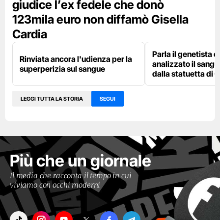
giudice l’ex fedele che donò
123mila euro non diffamò Gisella
Cardia
Parla il genetista 
Rinviata ancora l'udienza per la
analizzato il sang
superperizia sul sangue
dalla statuetta di G
LEGGI TUTTA LA STORIA
SEGUI
Più che un giornale
Il media che racconta il tempo in cui
viviamo con occhi moderni