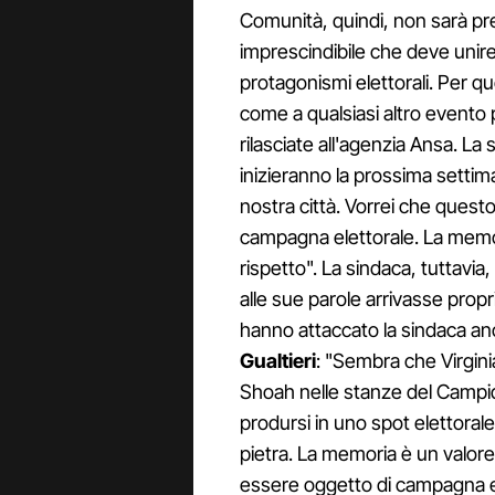
Comunità, quindi, non sarà pr
imprescindibile che deve unire
protagonismi elettorali. Per q
come a qualsiasi altro evento p
rilasciate all'agenzia Ansa. La s
inizieranno la prossima settiman
nostra città. Vorrei che quest
campagna elettorale. La memo
rispetto". La sindaca, tuttavia
alle sue parole arrivasse prop
hanno attaccato la sindaca anch
Gualtieri
: "Sembra che Virgini
Shoah nelle stanze del Campid
prodursi in uno spot elettoral
pietra. La memoria è un valore
essere oggetto di campagna el