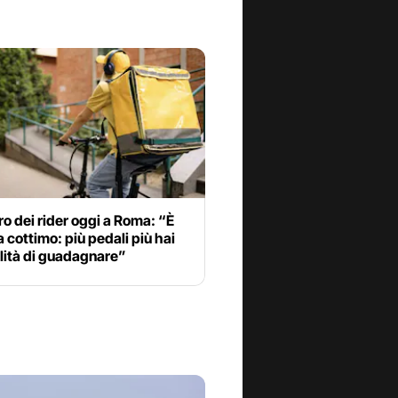
o dei rider oggi a Roma: “È
a cottimo: più pedali più hai
lità di guadagnare”