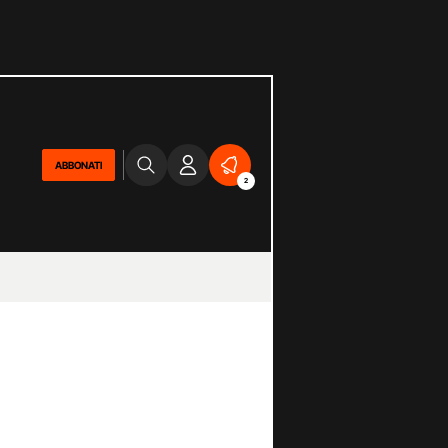
ABBONATI
2