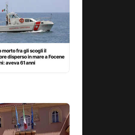
 morto fra gli scogli il
ore disperso in mare a Focene
ni: aveva 61 anni