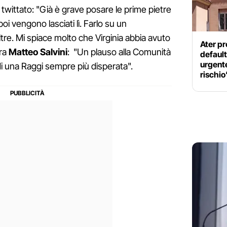
 twittato: "Già è grave posare le prime pietre
poi vengono lasciati lì. Farlo su un
e. Mi spiace molto che Virginia abbia avuto
Ater pr
ora
Matteo Salvini
: "Un plauso alla Comunità
default
urgente
di una Raggi sempre più disperata".
rischio