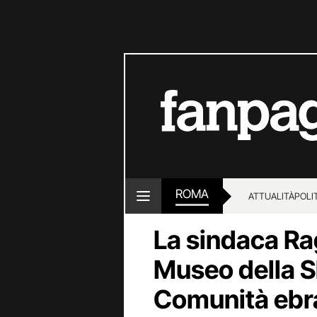
ROMA
ATTUALITÀ
POLI
La sindaca Ra
Museo della S
Comunità ebra