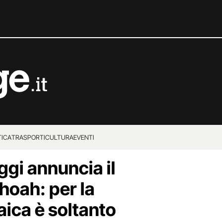
TICA
TRASPORTI
CULTURA
EVENTI
ggi annuncia il
hoah: per la
ica è soltanto