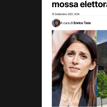
mossa elettor
10 Settembre 2021
9:04
,
A cura di
Enrico Tata