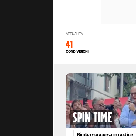
ATTUALITÀ
41
CONDIVISIONI
spin time
Bimba soccorsa in codice