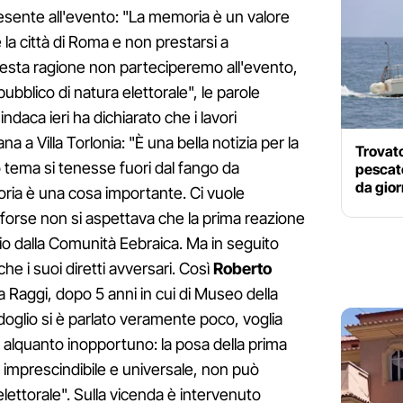
esente all'evento: "La memoria è un valore
 la città di Roma e non prestarsi a
uesta ragione non parteciperemo all'evento,
ubblico di natura elettorale", le parole
indaca ieri ha dichiarato che i lavori
a a Villa Torlonia: "È una bella notizia per la
Trovato
o tema si tenesse fuori dal fango da
pescat
da gior
ria è una cosa importante. Ci vuole
, forse non si aspettava che la prima reazione
rio dalla Comunità Eebraica. Ma in seguito
e i suoi diretti avversari. Così
Roberto
a Raggi, dopo 5 anni in cui di Museo della
oglio si è parlato veramente poco, voglia
e alquanto inopportuno: la posa della prima
 imprescindibile e universale, non può
ettorale". Sulla vicenda è intervenuto