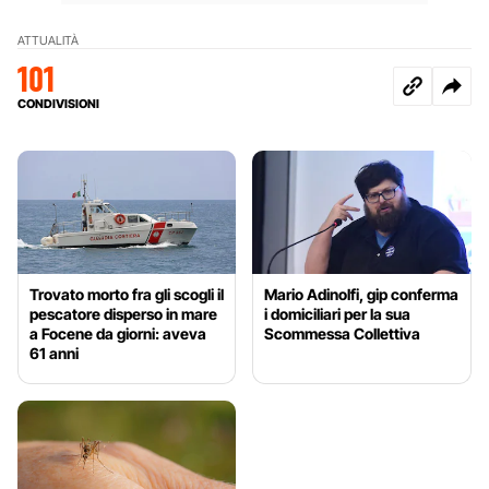
ATTUALITÀ
101
CONDIVISIONI
Trovato morto fra gli scogli il
Mario Adinolfi, gip conferma
pescatore disperso in mare
i domiciliari per la sua
a Focene da giorni: aveva
Scommessa Collettiva
61 anni