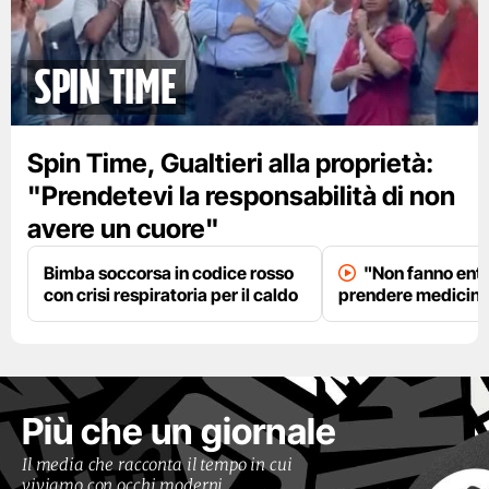
spin time
Spin Time, Gualtieri alla proprietà:
"Prendetevi la responsabilità di non
avere un cuore"
Bimba soccorsa in codice rosso
"Non fanno entr
con crisi respiratoria per il caldo
prendere medicinal
Più che un giornale
Il media che racconta il tempo in cui
viviamo con occhi moderni