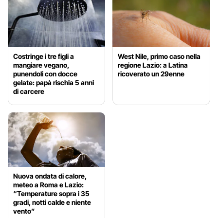
Costringe i tre figli a
West Nile, primo caso nella
mangiare vegano,
regione Lazio: a Latina
punendoli con docce
ricoverato un 29enne
gelate: papà rischia 5 anni
di carcere
Nuova ondata di calore,
meteo a Roma e Lazio:
“Temperature sopra i 35
gradi, notti calde e niente
vento”