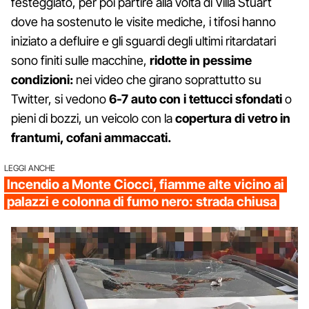
festeggiato, per poi partire alla volta di Villa Stuart
dove ha sostenuto le visite mediche, i tifosi hanno
iniziato a defluire e gli sguardi degli ultimi ritardatari
sono finiti sulle macchine,
ridotte in pessime
condizioni:
nei video che girano soprattutto su
Twitter, si vedono
6-7 auto con i tettucci sfondati
o
pieni di bozzi, un veicolo con la
copertura di vetro in
frantumi, cofani ammaccati.
LEGGI ANCHE
Incendio a Monte Ciocci, fiamme alte vicino ai
palazzi e colonna di fumo nero: strada chiusa