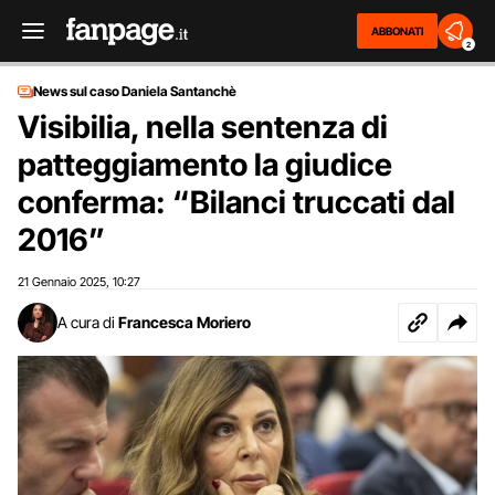
ABBONATI
2
News sul caso Daniela Santanchè
Visibilia, nella sentenza di
patteggiamento la giudice
conferma: “Bilanci truccati dal
2016”
21 Gennaio 2025
10:27
,
A cura di
Francesca Moriero