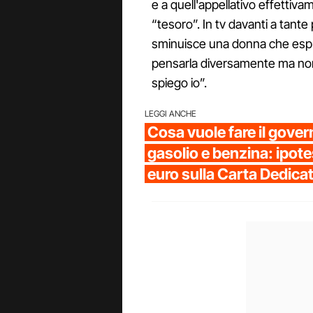
e a quell'appellativo effettiv
“tesoro”. In tv davanti a tant
sminuisce una donna che espr
pensarla diversamente ma non è
spiego io”.
LEGGI ANCHE
Cosa vuole fare il gover
gasolio e benzina: ipot
euro sulla Carta Dedicat