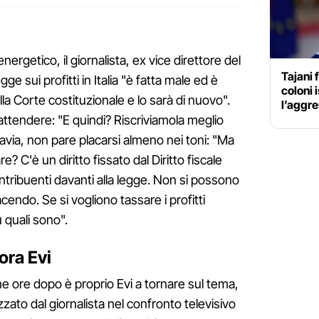
nergetico, il giornalista, ex vice direttore del
Tajani 
ge sui profitti in Italia "è fatta male ed è
coloni 
lla Corte costituzionale e lo sarà di nuovo".
l’aggre
a attendere: "E quindi? Riscriviamola meglio
tavia, non pare placarsi almeno nei toni: "Ma
? C'è un diritto fissato dal Diritto fiscale
ontribuenti davanti alla legge. Non si possono
cendo. Se si vogliono tassare i profitti
 quali sono".
ora Evi
cune ore dopo è proprio Evi a tornare sul tema,
izzato dal giornalista nel confronto televisivo