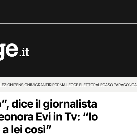
LEZIONI
PENSIONI
MIGRANTI
RIFORMA LEGGE ELETTORALE
CASO PARAGON
CA
, dice il giornalista
leonora Evi in Tv: “Io
 a lei così”