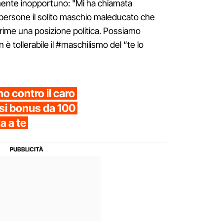
amente inopportuno: "Mi ha chiamata
e persone il solito maschio maleducato che
ime una posizione politica. Possiamo
 tollerabile il #maschilismo del “te lo
no contro il caro
esi bonus da 100
a a te