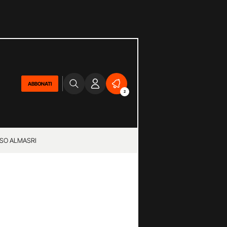
ABBONATI
2
SO ALMASRI