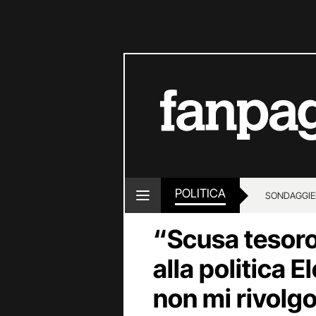
POLITICA
SONDAGGI
E
“Scusa tesoro”
alla politica E
non mi rivolgo