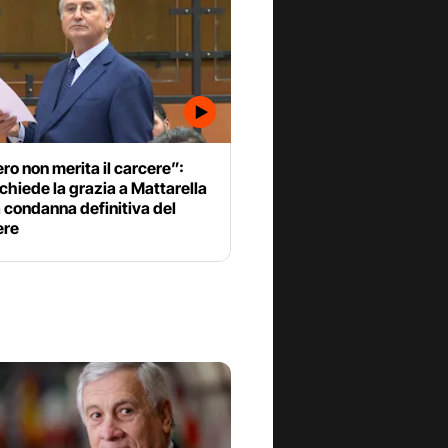
o non merita il carcere”:
 chiede la grazia a Mattarella
 condanna definitiva del
ere