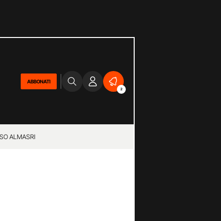
ABBONATI
2
SO ALMASRI