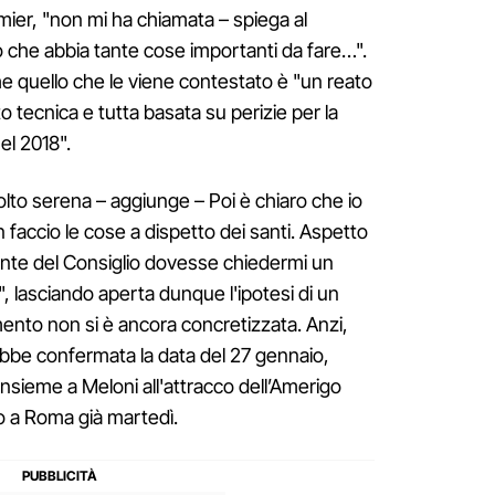
emier, "non mi ha chiamata – spiega al
o che abbia tante cose importanti da fare…".
che quello che le viene contestato è "un reato
o tecnica e tutta basata su perizie per la
el 2018".
to serena – aggiunge – Poi è chiaro che io
 faccio le cose a dispetto dei santi. Aspetto
idente del Consiglio dovesse chiedermi un
ò", lasciando aperta dunque l'ipotesi di un
ento non si è ancora concretizzata. Anzi,
ebbe confermata la data del 27 gennaio,
sieme a Meloni all'attracco dell’Amerigo
o a Roma già martedì.