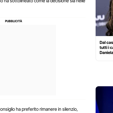
o ha sottolineato come la decisione sia nelle
Dal caso
tutti i 
Daniel
onsiglio ha preferito rimanere in silenzio,