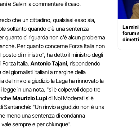
ani e Salvini a commentare il caso.
Credo che un cittadino, qualsiasi esso sia,
La mini
ole soltanto quando c'è una sentenza
forum s
per quanto ci riguarda non c'è alcun problema
dimetti
tanchè. Per quanto concerne Forza Italia non
il posto di ministro", ha detto il ministro degli
 Forza Italia,
Antonio Tajani
, rispondendo
ei giornalisti italiani a margine della
a del rinvio a giudizio la Lega ha rinnovato la
 legge in una nota, "si è colpevoli dopo tre
 Anche
Maurizio Lupi
di Noi Moderati si è
 di Santanchè: "Un rinvio a giudizio non è una
che meno una sentenza di condanna
mo vale sempre e per chiunque".