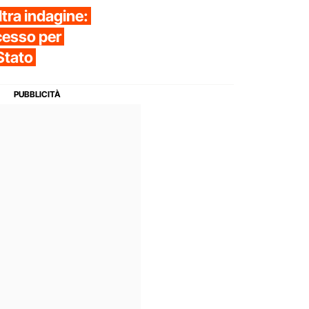
tra indagine:
ocesso per
 Stato