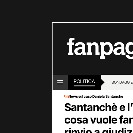
POLITICA
SONDAGGI
E
News sul caso Daniela Santanchè
Santanchè e l’
cosa vuole far
rinvio a giudiz