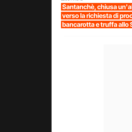
Santanchè, chiusa un'al
verso la richiesta di pr
bancarotta e truffa allo