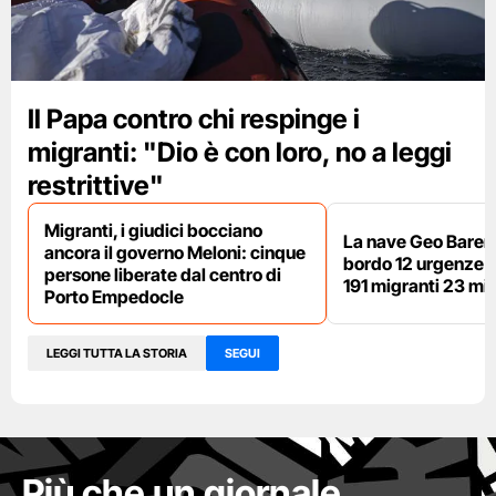
Il Papa contro chi respinge i
migranti: "Dio è con loro, no a leggi
restrittive"
Migranti, i giudici bocciano
La nave Geo Barent
ancora il governo Meloni: cinque
bordo 12 urgenze sa
persone liberate dal centro di
191 migranti 23 min
Porto Empedocle
LEGGI TUTTA LA STORIA
SEGUI
Più che un giornale