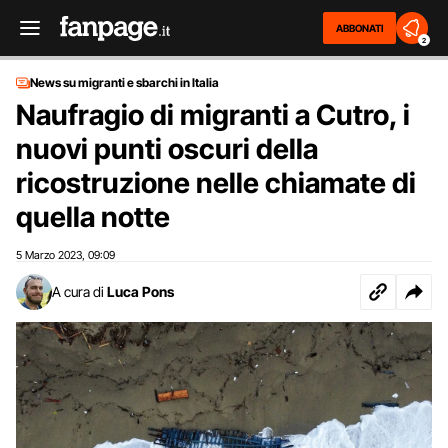
ABBONATI
2
News su migranti e sbarchi in Italia
Naufragio di migranti a Cutro, i
nuovi punti oscuri della
ricostruzione nelle chiamate di
quella notte
5 Marzo 2023
09:09
,
A cura di
Luca Pons