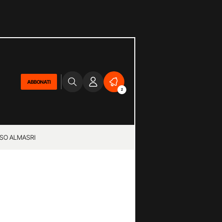
ABBONATI
2
SO ALMASRI