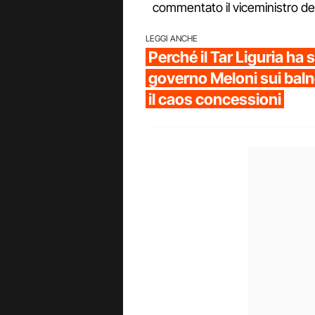
commentato il viceministro del
LEGGI ANCHE
Perché il Tar Liguria ha 
governo Meloni sui balne
il caos concessioni