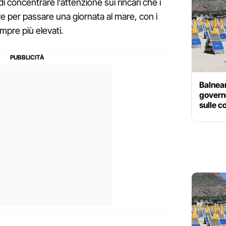
 di concentrare l'attenzione sui rincari che i
 per passare una giornata al mare, con i
empre più elevati.
Balnear
governo
sulle c