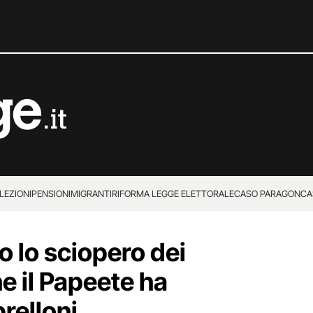
LEZIONI
PENSIONI
MIGRANTI
RIFORMA LEGGE ELETTORALE
CASO PARAGON
CA
 lo sciopero dei
e il Papeete ha
relloni