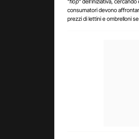
"
flop
" dell'iniziativa, cercando
consumatori devono affrontare
prezzi di lettini e ombrelloni s