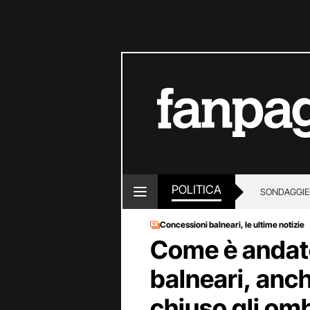
POLITICA
SONDAGGI
E
Concessioni balneari, le ultime notizie
Come è andato
balneari, anch
chiuso gli omb