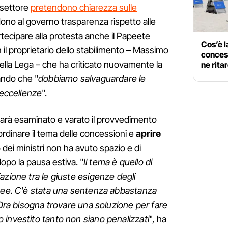
l settore
pretendono chiarezza sulle
ono al governo trasparenza rispetto alle
rtecipare alla protesta anche il Papeete
Cos’è l
 il proprietario dello stabilimento – Massimo
concess
lla Lega – che ha criticato nuovamente la
ne rita
eando che "
dobbiamo salvaguardare le
 eccellenze
".
arà esaminato e varato il provvedimento
ordinare il tema delle concessioni e
aprire
o dei ministri non ha avuto spazio e di
opo la pausa estiva. "
Il
tema è quello di
azione tra le giuste esigenze degli
opee. C'è stata una sentenza abbastanza
 Ora bisogna trovare una soluzione per fare
investito tanto non siano penalizzati
", ha