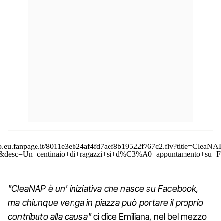
o.eu.fanpage.it/8011e3eb24af4fd7aef8b19522f767c2.flv?title=CleaNA
A0&desc=Un+centinaio+di+ragazzi+si+d%C3%A0+appuntamento+su+Fa
"CleaNAP è un' iniziativa che nasce su Facebook,
ma chiunque venga in piazza può portare il proprio
contributo alla causa"
ci dice Emiliana, nel bel mezzo