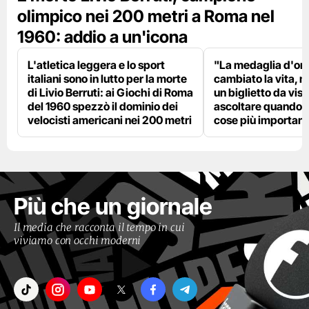
olimpico nei 200 metri a Roma nel
1960: addio a un'icona
L'atletica leggera e lo sport
"La medaglia d'oro
italiani sono in lutto per la morte
cambiato la vita, m
di Livio Berruti: ai Giochi di Roma
un biglietto da visi
del 1960 spezzò il dominio dei
ascoltare quando p
velocisti americani nei 200 metri
cose più importanti
Più che un giornale
Il media che racconta il tempo in cui
viviamo con occhi moderni