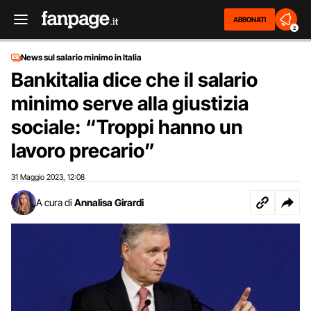
ABBONATI
2
News sul salario minimo in Italia
Bankitalia dice che il salario
minimo serve alla giustizia
sociale: “Troppi hanno un
lavoro precario”
31 Maggio 2023
12:08
,
A cura di
Annalisa Girardi