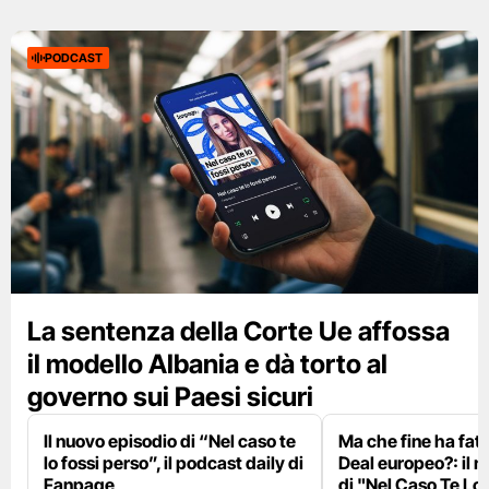
PODCAST
La sentenza della Corte Ue affossa
il modello Albania e dà torto al
governo sui Paesi sicuri
Il nuovo episodio di “Nel caso te
Ma che fine ha fatt
lo fossi perso”, il podcast daily di
Deal europeo?: il 
Fanpage
di "Nel Caso Te Lo 