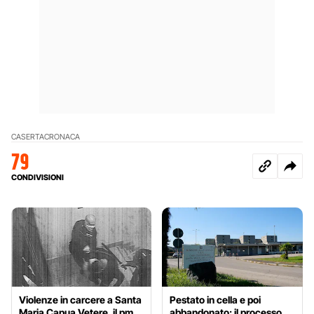
CASERTA
CRONACA
79
CONDIVISIONI
Violenze in carcere a Santa
Pestato in cella e poi
Maria Capua Vetere, il pm
abbandonato: il processo