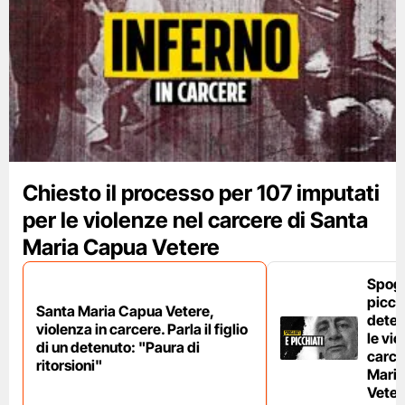
Chiesto il processo per 107 imputati
per le violenze nel carcere di Santa
Maria Capua Vetere
Spogl
picchi
Santa Maria Capua Vetere,
deten
violenza in carcere. Parla il figlio
le vio
di un detenuto: "Paura di
carce
ritorsioni"
Mari
Veter