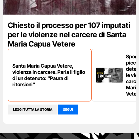
Chiesto il processo per 107 imputati
per le violenze nel carcere di Santa
Maria Capua Vetere
Spogl
picchi
Santa Maria Capua Vetere,
deten
violenza in carcere. Parla il figlio
le vio
di un detenuto: "Paura di
carce
ritorsioni"
Mari
Veter
LEGGI TUTTA LA STORIA
SEGUI