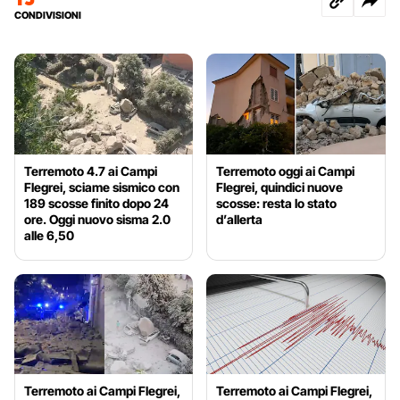
CONDIVISIONI
Terremoto 4.7 ai Campi
Terremoto oggi ai Campi
Flegrei, sciame sismico con
Flegrei, quindici nuove
189 scosse finito dopo 24
scosse: resta lo stato
ore. Oggi nuovo sisma 2.0
d’allerta
alle 6,50
Terremoto ai Campi Flegrei,
Terremoto ai Campi Flegrei,