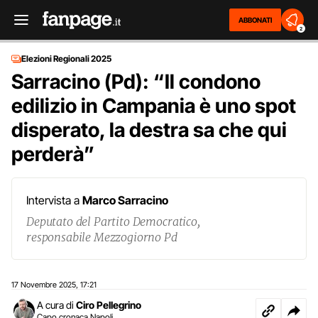
ABBONATI
2
Elezioni Regionali 2025
Sarracino (Pd): “Il condono
edilizio in Campania è uno spot
disperato, la destra sa che qui
perderà”
Intervista a
Marco Sarracino
Deputato del Partito Democratico,
responsabile Mezzogiorno Pd
17 Novembre 2025
17:21
,
A cura di
Ciro Pellegrino
Capo cronaca Napoli