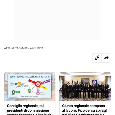
ATTUALITÀ
CAMPANIA
POLITICA
Consiglio regionale, sui
Giunta regionale campana
presidenti di commissione
al lavoro: Fico cerca spiragli
manca l’accordo. Fico invia
nel bilancio blindato da De