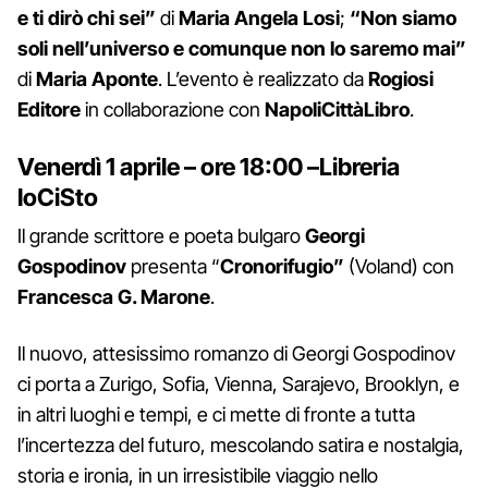
e ti dirò chi sei”
di
Maria Angela Losi
;
“Non siamo
soli nell’universo e comunque non lo saremo mai”
di
Maria Aponte
. L’evento è realizzato da
Rogiosi
Editore
in collaborazione con
NapoliCittàLibro
.
Venerdì 1 aprile
–
ore 18:00
–
Libreria
IoCiSto
Il grande scrittore e poeta bulgaro
Georgi
Gospodinov
presenta “
Cronorifugio”
(Voland) con
Francesca G. Marone
.
Il nuovo, attesissimo romanzo di Georgi Gospodinov
ci porta a Zurigo, Sofia, Vienna, Sarajevo, Brooklyn, e
in altri luoghi e tempi, e ci mette di fronte a tutta
l’incertezza del futuro, mescolando satira e nostalgia,
storia e ironia, in un irresistibile viaggio nello