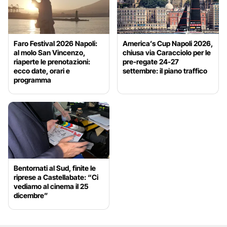
Faro Festival 2026 Napoli:
America’s Cup Napoli 2026,
al molo San Vincenzo,
chiusa via Caracciolo per le
riaperte le prenotazioni:
pre-regate 24-27
ecco date, orari e
settembre: il piano traffico
programma
Bentornati al Sud, finite le
riprese a Castellabate: “Ci
vediamo al cinema il 25
dicembre”