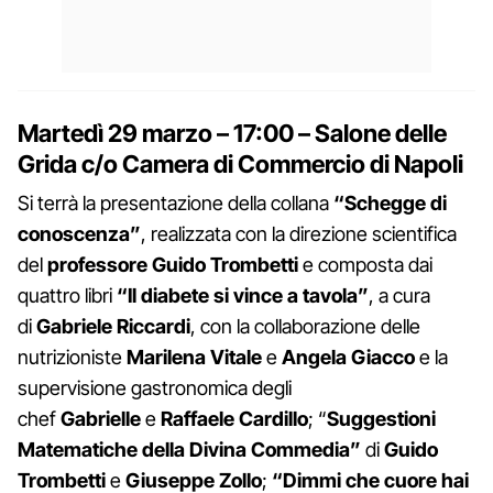
Martedì 29 marzo
–
17:00
–
Salone delle
Grida c/o Camera di Commercio di Napoli
Si terrà la presentazione della collana
“Schegge di
conoscenza”
, realizzata con la direzione scientifica
del
professore Guido Trombetti
e composta dai
quattro libri
“Il diabete si vince a tavola”
, a cura
di
Gabriele Riccardi
, con la collaborazione delle
nutrizioniste
Marilena Vitale
e
Angela Giacco
e la
supervisione gastronomica degli
chef
Gabrielle
e
Raffaele Cardillo
; “
Suggestioni
Matematiche della Divina Commedia”
di
Guido
Trombetti
e
Giuseppe Zollo
;
“Dimmi che cuore hai